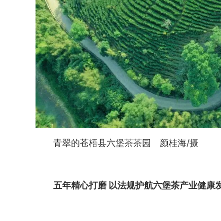
青翠的苍梧县六堡茶茶园 颜桂海/摄
五年精心打磨
以法规护航六堡茶产业健康