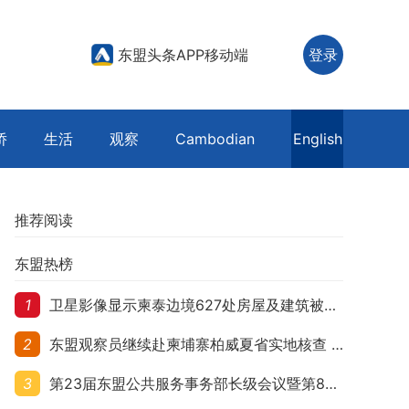
东盟头条APP移动端
登录
侨
生活
观察
Cambodian
English
推荐阅读
东盟热榜
1
卫星影像显示柬泰边境627处房屋及建筑被夷平 人权组织呼吁保护平民财产
2
东盟观察员继续赴柬埔寨柏威夏省实地核查 走访遭袭柬埔寨平民村庄
3
第23届东盟公共服务事务部长级会议暨第8届东盟与中日韩公共服务事务部长级会议在柬埔寨暹粒开幕