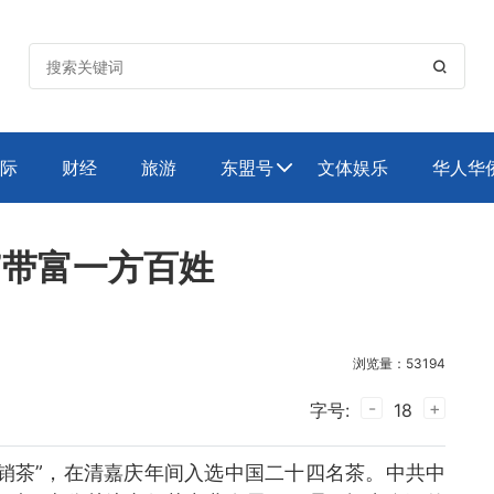

际
财经
旅游
东盟号
文体娱乐
华人华

”带富一方百姓
浏览量：53194
-
+
字号:
18
销茶”，在清嘉庆年间入选中国二十四名茶。中共中