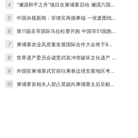
4
“澜湄和平之舟”项目在柬埔寨启动 澜湄六国青年共话和平与发展
5
中国央视新闻：菲律宾再挑事端 一张废图纸划不走中国黄岩岛
6
第11届吴哥国际马拉松赛开跑 中国等51国跑者齐聚暹粒
7
柬埔寨农业高质量发展国际合作大会将于8月20日举行
8
世界遗产委员会谴责武装冲突破坏文化遗产 柬埔寨呼吁依法追责并加强国际合作
9
外国驻柬埔寨武官前往柬泰边境安塞地区考察 柬方介绍“危险握手”事件及边境情况
10
柬埔寨首相夫人碧占莫妮向柬埔寨太后呈献世界女童军“卓越领袖奖”