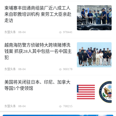
柬埔寨丰田通商组装厂近八成工人
来自职教培训机构 柬劳工大臣亲赴
走访
东盟头条
08-04
978441
越南海防警方侦破特大跨境赌博洗
钱案 抓获28人其中包括一名中国主
犯
东盟头条
08-04
900178
美国将关闭驻日本、印尼、加拿大
等国5个使领馆
东盟头条
08-04
708215