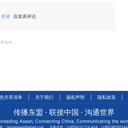
登录
后发表评论
评论中...
息共享清单
|
关于我们
|
版权声明
|
隐私政策
|
传播东盟 · 联接中国 · 沟通世界
preading Asean, Connecting China, Communicating the wor
：zengxiewei@gmail.com
业务合作：(+855)015 714 404，(+86)18628214