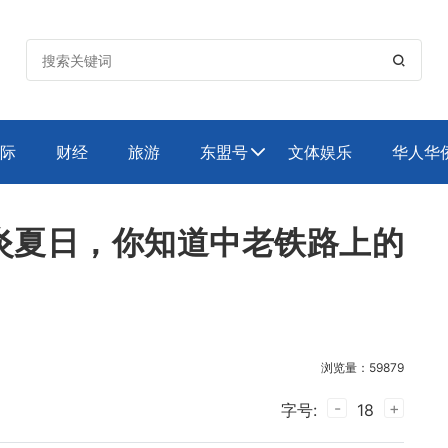

际
财经
旅游
东盟号
文体娱乐
华人华

炎夏日，你知道中老铁路上的
浏览量：59879
-
+
字号:
18