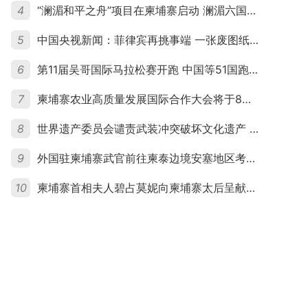
4
“澜湄和平之舟”项目在柬埔寨启动 澜湄六国青年共话和平与发展
5
中国央视新闻：菲律宾再挑事端 一张废图纸划不走中国黄岩岛
6
第11届吴哥国际马拉松赛开跑 中国等51国跑者齐聚暹粒
7
柬埔寨农业高质量发展国际合作大会将于8月20日举行
8
世界遗产委员会谴责武装冲突破坏文化遗产 柬埔寨呼吁依法追责并加强国际合作
9
外国驻柬埔寨武官前往柬泰边境安塞地区考察 柬方介绍“危险握手”事件及边境情况
10
柬埔寨首相夫人碧占莫妮向柬埔寨太后呈献世界女童军“卓越领袖奖”