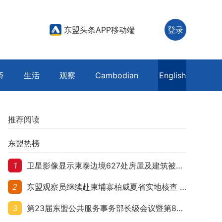
东盟头条APP移动端
登录
侨
生活
观察
Cambodian
English
推荐阅读
东盟热榜
1
卫星影像显示柬泰边境627处房屋及建筑被夷平 人权组织呼吁保护平民财产
2
东盟观察员继续赴柬埔寨柏威夏省实地核查 走访遭袭柬埔寨平民村庄
3
第23届东盟公共服务事务部长级会议暨第8届东盟与中日韩公共服务事务部长级会议在柬埔寨暹粒开幕