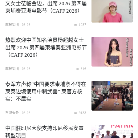
文女士莅临金边，出席 2026 第四届
柬埔寨亚洲电影节（CAFF 2026）
摩根集团
08-08
1037
热烈欢迎中国知名演员杨超越女士
出席 2026 第四届柬埔寨亚洲电影节
（CAFF 2026）
摩根集团
08-08
846
泰军方声称“中国要求柬埔寨不得在
柬泰边境使用中制武器” 柬官方核
实：不属实
东盟头条
08-08
9133
中国驻印尼大使支持印尼移民安置
转型项目