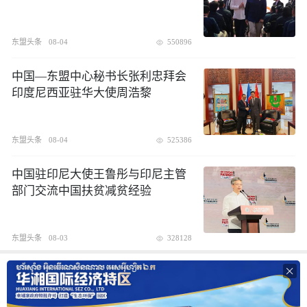
东盟头条
08-04
550896
中国—东盟中心秘书长张利忠拜会
印度尼西亚驻华大使周浩黎
东盟头条
08-04
525386
中国驻印尼大使王鲁彤与印尼主管
部门交流中国扶贫减贫经验
东盟头条
08-03
328128
