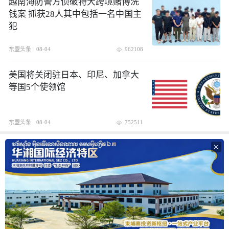
越南海防警方侦破特大跨境赌博洗
钱案 抓获28人其中包括一名中国主
犯
东盟头条
08-04
962108
美国将关闭驻日本、印尼、加拿大
等国5个使领馆
东盟头条
08-04
752511
