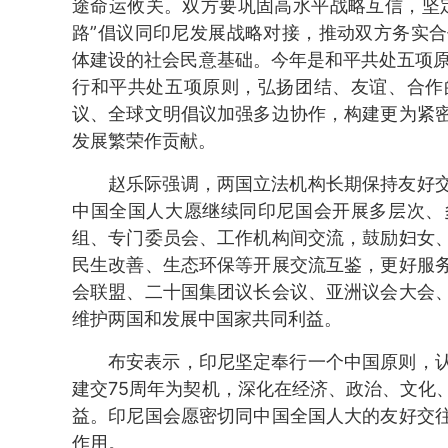
途命运攸关。双方要巩固高水平战略互信，坚
路”倡议同印尼发展战略对接，推动双方务实
体建设的社会民意基础。今年是和平共处五项原
行和平共处五项原则，弘扬团结、友谊、合作
议、全球文明倡议加强多边协作，构建更为紧
发展繁荣作贡献。
赵乐际强调，两国立法机构长期保持友好
中国全国人大愿继续同印尼国会开展多层次、
组、专门委员会、工作机构间交流，鼓励妇女
民生改善、生态环保等开展交流互鉴，更好服
会联盟、二十国集团议长会议、亚洲议会大会
维护两国和发展中国家共同利益。
布安表示，印尼坚定奉行一个中国原则，
建交75周年为契机，深化在经济、政治、文化
益。印尼国会愿密切同中国全国人大的友好交
作用。