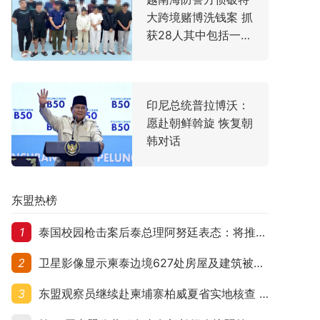
大跨境赌博洗钱案 抓
获28人其中包括一名
中国主犯
印尼总统普拉博沃：
愿赴朝鲜斡旋 恢复朝
韩对话
东盟热榜
1
泰国校园枪击案后泰总理阿努廷表态：将推动修法严控民众携枪
2
卫星影像显示柬泰边境627处房屋及建筑被夷平 人权组织呼吁保护平民财产
3
东盟观察员继续赴柬埔寨柏威夏省实地核查 走访遭袭柬埔寨平民村庄