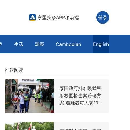
东盟头条APP移动端
登录
侨
生活
观察
Cambodian
English
推荐阅读
泰国政府批准暖武里
府校园枪击案赔偿方
案 遇难者每人获100
万泰铢