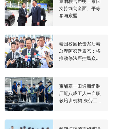
泰缅联合声明：泰国
支持缅甸全面、平等
参与东盟
泰国校园枪击案后泰
总理阿努廷表态：将
推动修法严控民众携
枪
柬埔寨丰田通商组装
厂近八成工人来自职
教培训机构 柬劳工大
臣亲赴走访
越南海防警方侦破特