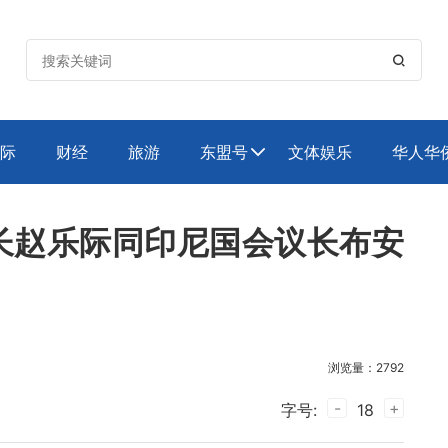

际
财经
旅游
东盟号
文体娱乐
华人华

长赵乐际同印尼国会议长布安
浏览量：2792
-
+
字号:
18