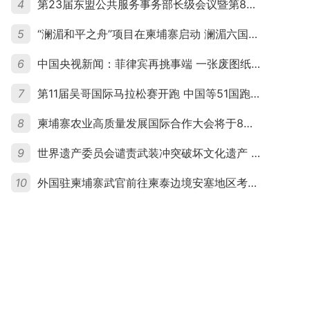
4
第23届东盟公共服务事务部长级会议暨第8届东盟与中日韩公共服务事务部长级会议在柬埔寨暹粒开幕
5
“澜湄和平之舟”项目在柬埔寨启动 澜湄六国青年共话和平与发展
6
中国央视新闻：菲律宾再挑事端 一张废图纸划不走中国黄岩岛
7
第11届吴哥国际马拉松赛开跑 中国等51国跑者齐聚暹粒
8
柬埔寨农业高质量发展国际合作大会将于8月20日举行
9
世界遗产委员会谴责武装冲突破坏文化遗产 柬埔寨呼吁依法追责并加强国际合作
10
外国驻柬埔寨武官前往柬泰边境安塞地区考察 柬方介绍“危险握手”事件及边境情况