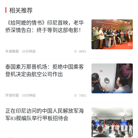
相关推荐
《给阿嬷的情书》印尼首映，老华
侨深情告白：终于等到这部电影！
羊城晚报
39分钟前
4895
泰国素万那普机场：拒绝中国乘客
登机决定由航空公司作出
环球时报
59分钟前
7805
正在印尼访问的中国人民解放军海
军83舰编队举行甲板招待会