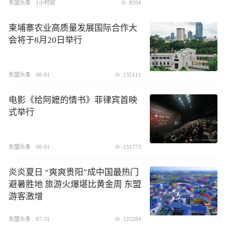
东盟头条
1小时前
8204
柬埔寨农业高质量发展国际合作大
会将于8月20日举行
东盟头条
08-01
135111
电影《给阿嬷的情书》菲律宾首映
式举行
东盟头条
08-01
131773
炎炎夏日 “爽爽贵阳”成中国最热门
避暑胜地 旅游火爆堪比黄金周 东盟
游客激增
东盟头条
07-31
122284