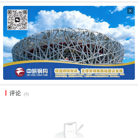

评论
(0)