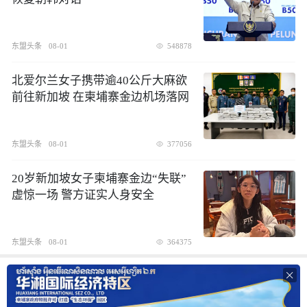
东盟头条
08-01
548878
北爱尔兰女子携带逾40公斤大麻欲
前往新加坡 在柬埔寨金边机场落网
东盟头条
08-01
377056
20岁新加坡女子柬埔寨金边“失联”
虚惊一场 警方证实人身安全
东盟头条
08-01
364375
