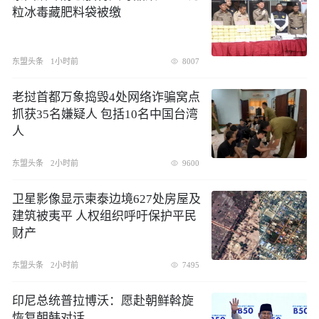
粒冰毒藏肥料袋被缴
东盟头条
1小时前
8007
​老挝首都万象捣毁4处网络诈骗窝点
抓获35名嫌疑人 包括10名中国台湾
人
东盟头条
2小时前
9600
卫星影像显示柬泰边境627处房屋及
建筑被夷平 人权组织呼吁保护平民
财产
东盟头条
2小时前
7495
印尼总统普拉博沃：愿赴朝鲜斡旋
恢复朝韩对话