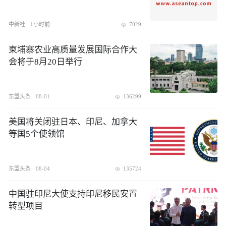
中新社
1小时前
7029
柬埔寨农业高质量发展国际合作大
会将于8月20日举行
东盟头条
08-01
136299
美国将关闭驻日本、印尼、加拿大
等国5个使领馆
东盟头条
08-04
135724
中国驻印尼大使支持印尼移民安置
转型项目