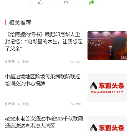
相关推荐
《给阿嬷的情书》唤起印尼华人尘
封记忆：“电影里的木生，让我想起
了父亲”
中新网
1小时前
6470
中越边境地区跨境传染病联防联控
培训交流中心揭牌
中新网
1小时前
8908
老挝水电首次通过中老500千伏联网
通道送达粤港澳大湾区