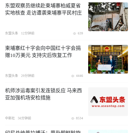
东盟观察员继续赴柬埔寨柏威夏省
实地核查 走访遭袭柬埔寨平民村庄
东盟头条
12分钟前
639
柬埔寨红十字会向中国红十字会捐
赠10万美元 支持灾后恢复工作
东盟头条
29分钟前
4446
机师涉运毒案引发连锁反应 马来西
亚加强机场安检措施
中新社
56分钟前
8534