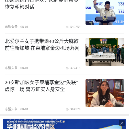
印尼总统普拉博沃：愿赴朝鲜斡旋
恢复朝韩对话
东盟头条
08-01
549259
北爱尔兰女子携带逾40公斤大麻欲
前往新加坡 在柬埔寨金边机场落网
东盟头条
08-01
377415
20岁新加坡女子柬埔寨金边“失联”
虚惊一场 警方证实人身安全
东盟头条
08-01
364728
