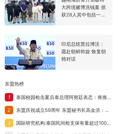
大跨境赌博洗钱案 抓
获28人其中包括一名
中国主犯
印尼总统普拉博沃：
愿赴朝鲜斡旋 恢复朝
韩对话
东盟热榜
1
泰国校园枪击案后泰总理阿努廷表态：将推动修法严控民众携枪
2
东盟庆祝成立59周年 东盟秘书长高金洪：加强团结合作应对跨国挑战
3
国际研究机构:泰国民间枪支保有量超过1000万 在东盟国家位居首位