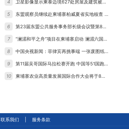
4
卫星影像显示柬泰边境627处房屋及建筑被夷平 人权组织呼吁保护平民财产
5
东盟观察员继续赴柬埔寨柏威夏省实地核查 走访遭袭柬埔寨平民村庄
6
第23届东盟公共服务事务部长级会议暨第8届东盟与中日韩公共服务事务部长级会议在柬埔寨暹粒开幕
7
“澜湄和平之舟”项目在柬埔寨启动 澜湄六国青年共话和平与发展
8
中国央视新闻：菲律宾再挑事端 一张废图纸划不走中国黄岩岛
9
第11届吴哥国际马拉松赛开跑 中国等51国跑者齐聚暹粒
10
柬埔寨农业高质量发展国际合作大会将于8月20日举行
联系我们
|
服务条款