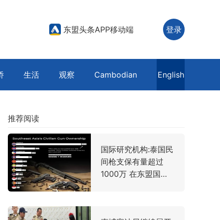
东盟头条APP移动端
登录
侨
生活
观察
Cambodian
English
推荐阅读
国际研究机构:泰国民
间枪支保有量超过
1000万 在东盟国家
位居首位