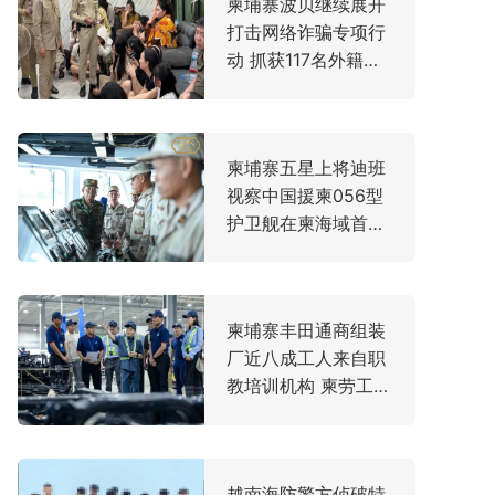
​柬埔寨波贝继续展开
打击网络诈骗专项行
动 抓获117名外籍嫌
疑人
柬埔寨五星上将迪班
视察中国援柬056型
护卫舰在柬海域首航
演训
柬埔寨丰田通商组装
厂近八成工人来自职
教培训机构 柬劳工大
臣亲赴走访
越南海防警方侦破特