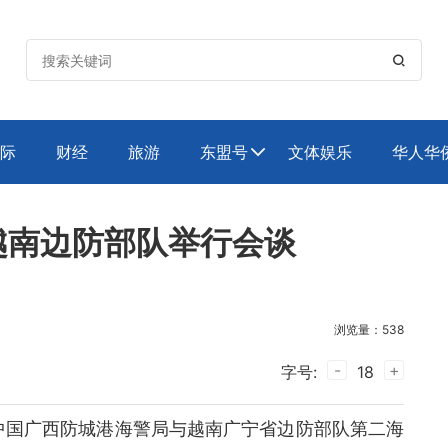

际
财经
旅游
东盟号
文体娱乐
华人华

越南边防部队举行会谈
浏览量：538
-
+
字号:
18
中国广西防城港海警局与越南广宁省边防部队第二海