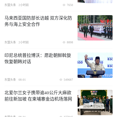
东盟头条
2小时前
7650
​马来西亚国防部长访越 双方深化防
务与海上安全合作
东盟头条
2小时前
8898
印尼总统普拉博沃：愿赴朝鲜斡旋
恢复朝韩对话
东盟头条
08-01
549687
北爱尔兰女子携带逾40公斤大麻欲
前往新加坡 在柬埔寨金边机场落网
东盟头条
08-01
377945