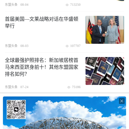
东盟头条
08-04
713250
首届美国—文莱战略对话在华盛顿
举行
东盟头条
08-03
107707
全球最强护照排名：新加坡居榜首
马来西亚跻身前十！其他东盟国家
排名如何？
东盟头条
07-24
75186
