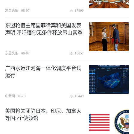
东盟头条
08-07
17900
东盟轮值主席国菲律宾和美国发表
声明 呼吁缅甸无条件释放昂山素季
东盟头条
08-07
18057
广西水运江河海一体化调度平台试
运行
中新网
08-07
10449
美国将关闭驻日本、印尼、加拿大
等国5个使领馆