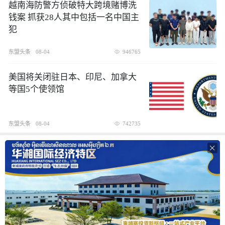
越南海防警方侦破特大跨境赌博洗
钱案 抓获28人其中包括一名中国主
犯
东盟头条
08-04
946765
美国将关闭驻日本、印尼、加拿大
等国5个使领馆
东盟头条
08-04
742735
