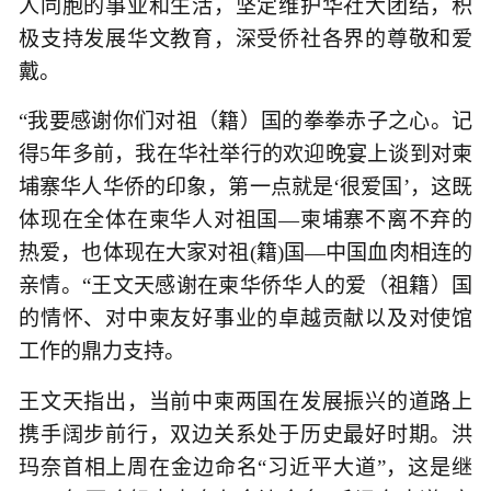
人同胞的事业和生活，坚定维护华社大团结，积
极支持发展华文教育，深受侨社各界的尊敬和爱
戴。
“我要感谢你们对祖（籍）国的拳拳赤子之心。记
得5年多前，我在华社举行的欢迎晚宴上谈到对柬
埔寨华人华侨的印象，第一点就是‘很爱国’，这既
体现在全体在柬华人对祖国—柬埔寨不离不弃的
热爱，也体现在大家对祖(籍)国—中国血肉相连的
亲情。“王文天感谢在柬华侨华人的爱（祖籍）国
的情怀、对中柬友好事业的卓越贡献以及对使馆
工作的鼎力支持。
王文天指出，当前中柬两国在发展振兴的道路上
携手阔步前行，双边关系处于历史最好时期。洪
玛奈首相上周在金边命名“习近平大道”，这是继