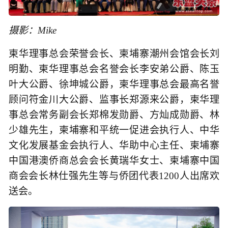
摄影：Mike
柬华理事总会荣誉会长、柬埔寨潮州会馆会长刘
明勤、柬华理事总会名誉会长李安弟公爵、陈玉
叶大公爵、徐坤城公爵，柬华理事总会最高名誉
顾问符金川大公爵、监事长郑源来公爵，柬华理
事总会常务副会长郑棉发勋爵、方灿成勋爵、林
少雄先生，柬埔寨和平统一促进会执行人、中华
文化发展基金会执行人、华助中心主任、柬埔寨
中国港澳侨商总会会长黄瑞华女士、柬埔寨中国
商会会长林仕强先生等与侨团代表1200人出席欢
送会。