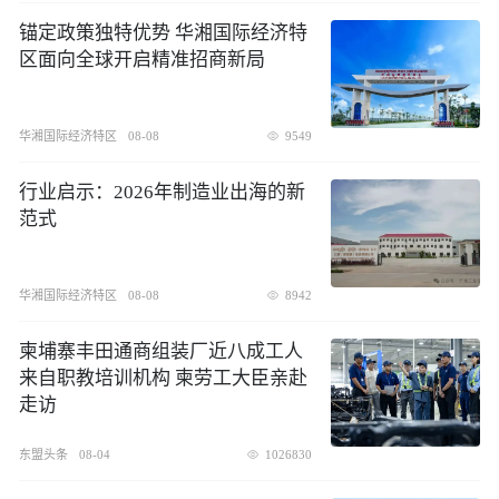
锚定政策独特优势 华湘国际经济特
区面向全球开启精准招商新局
华湘国际经济特区
08-08
9549
行业启示：2026年制造业出海的新
范式
华湘国际经济特区
08-08
8942
柬埔寨丰田通商组装厂近八成工人
来自职教培训机构 柬劳工大臣亲赴
走访
东盟头条
08-04
1026830