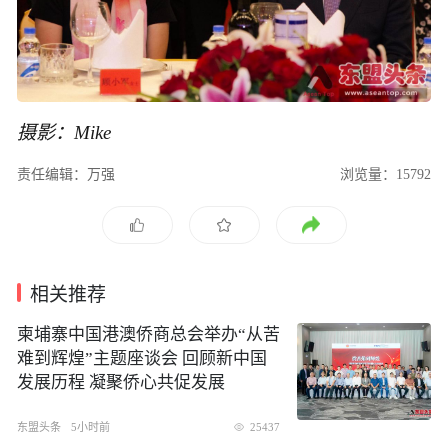
摄影：Mike
责任编辑：万强
浏览量：15792
相关推荐
柬埔寨中国港澳侨商总会举办“从苦
难到辉煌”主题座谈会 回顾新中国
发展历程 凝聚侨心共促发展
东盟头条
5小时前
25437