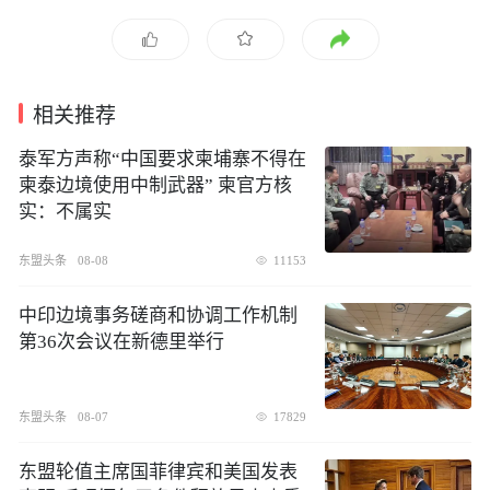
相关推荐
泰军方声称“中国要求柬埔寨不得在
柬泰边境使用中制武器” 柬官方核
实：不属实
东盟头条
08-08
11153
中印边境事务磋商和协调工作机制
第36次会议在新德里举行
东盟头条
08-07
17829
东盟轮值主席国菲律宾和美国发表