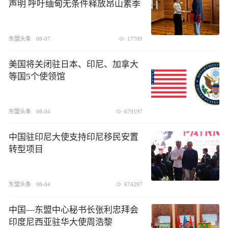
声明 呼吁缅甸无条件释放昂山素季
东盟头条
08-07
17709
美国将关闭驻日本、印尼、加拿大
等国5个使领馆
东盟头条
08-04
679197
中国驻印尼大使支持印尼移民安置
转型项目
东盟头条
08-04
674297
中国—东盟中心秘书长张利忠拜会
印度尼西亚驻华大使周浩黎