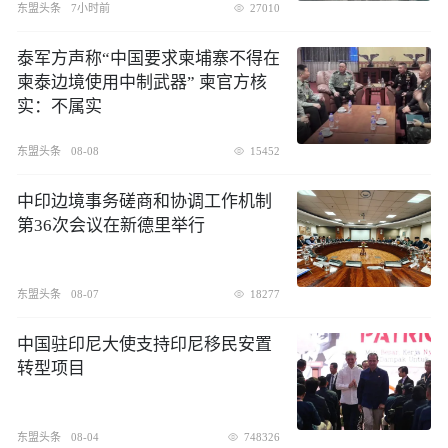
东盟头条
7小时前
27010
泰军方声称“中国要求柬埔寨不得在
柬泰边境使用中制武器” 柬官方核
实：不属实
东盟头条
08-08
15452
中印边境事务磋商和协调工作机制
第36次会议在新德里举行
东盟头条
08-07
18277
中国驻印尼大使支持印尼移民安置
转型项目
东盟头条
08-04
748326