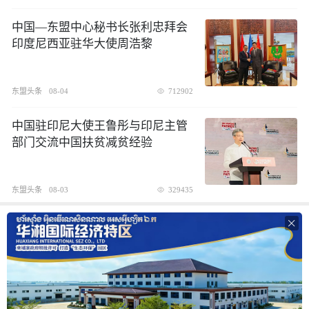
中国—东盟中心秘书长张利忠拜会
印度尼西亚驻华大使周浩黎
东盟头条
08-04
712902
中国驻印尼大使王鲁彤与印尼主管
部门交流中国扶贫减贫经验
东盟头条
08-03
329435
