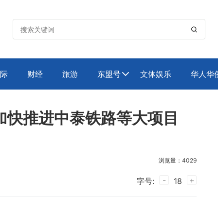

际
财经
旅游
东盟号
文体娱乐
华人华

加快推进中泰铁路等大项目
浏览量：4029
-
+
字号:
18