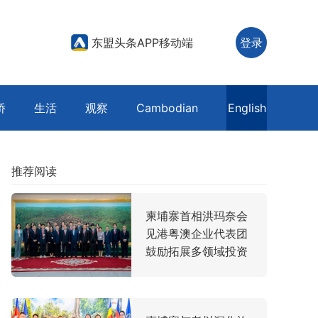
东盟头条APP移动端
登录
侨
生活
观察
Cambodian
English
推荐阅读
柬埔寨首相洪玛奈会
见港粤澳企业代表团
鼓励拓展多领域投资