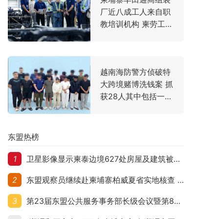
厂近八成工人来自职
教培训机构 柬劳工大
臣亲赴走访
越南海防警方侦破特
大跨境赌博洗钱案 抓
获28人其中包括一名
中国主犯
东盟热榜
1
卫星影像显示柬泰边境627处房屋及建筑被夷平 人权组织呼吁保护平民财产
2
东盟观察员继续赴柬埔寨柏威夏省实地核查 走访遭袭柬埔寨平民村庄
3
第23届东盟公共服务事务部长级会议暨第8届东盟与中日韩公共服务事务部长级会议在柬埔寨暹粒开幕