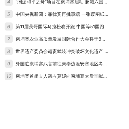
4
“澜湄和平之舟”项目在柬埔寨启动 澜湄六国青年共话和平与发展
5
中国央视新闻：菲律宾再挑事端 一张废图纸划不走中国黄岩岛
6
第11届吴哥国际马拉松赛开跑 中国等51国跑者齐聚暹粒
7
柬埔寨农业高质量发展国际合作大会将于8月20日举行
8
世界遗产委员会谴责武装冲突破坏文化遗产 柬埔寨呼吁依法追责并加强国际合作
9
外国驻柬埔寨武官前往柬泰边境安塞地区考察 柬方介绍“危险握手”事件及边境情况
10
柬埔寨首相夫人碧占莫妮向柬埔寨太后呈献世界女童军“卓越领袖奖”