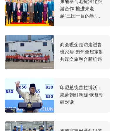
柬埔寨与老挝深化旅
游合作 推进柬老
越“三国一目的地”战
略
商会暖企走访走进鲁
班家居 聚焦全屋定制
共谋文旅融合新机遇
印尼总统普拉博沃：
愿赴朝鲜斡旋 恢复朝
韩对话
柬埔寨丰田通商组装