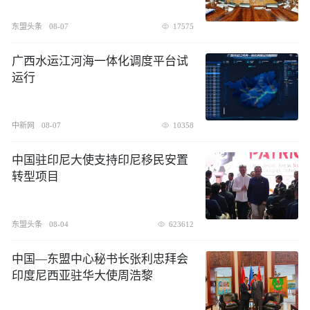
东盟头条
08-07
17575
广西水运江河海一体化调度平台试
运行
中新网
08-07
10358
中国驻印尼大使支持印尼移民安置
转型项目
东盟头条
08-04
623612
中国—东盟中心秘书长张利忠拜会
印度尼西亚驻华大使周浩黎