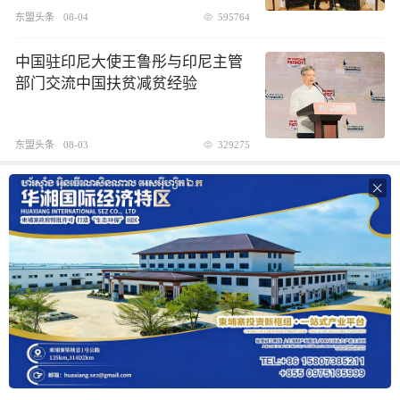
东盟头条
08-04
595764
中国驻印尼大使王鲁彤与印尼主管
部门交流中国扶贫减贫经验
东盟头条
08-03
329275
