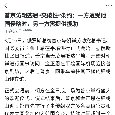


普京访朝签署“突破性”条约：一方遭受他
国侵略时，另一方需提供援助
2024-06-20
环球时报
6月19日，俄罗斯总统普京与朝鲜劳动党总书记、
国务委员长金正恩在平壤进行正式会晤。据俄新
社19日报道，普京当天凌晨抵达平壤，开始对朝
鲜进行国事访问，金正恩在平壤国际机场迎接普
京到访，之后与普京一同乘车前往其下榻的锦绣
山迎宾馆。
正式会晤前，朝方在金日成广场为普京举行盛大
的欢迎仪式。仪式结束后，普京和金正恩在锦绣
山迎宾馆首先举行了由俄朝双方多名高级官员和
代表共同参加的大范围会谈，持续时间超过一个