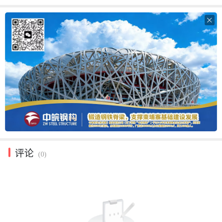

评论
(0)