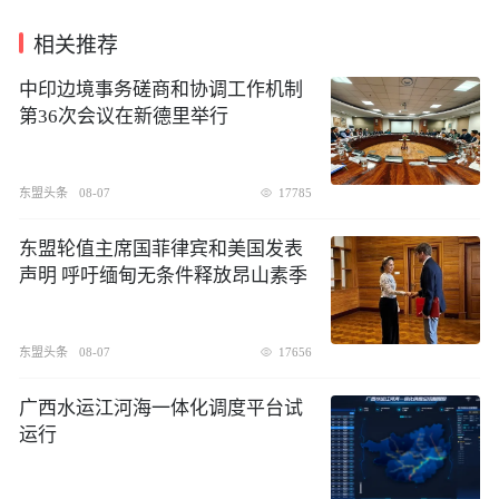
相关推荐
中印边境事务磋商和协调工作机制
第36次会议在新德里举行
东盟头条
08-07
17785
东盟轮值主席国菲律宾和美国发表
声明 呼吁缅甸无条件释放昂山素季
东盟头条
08-07
17656
广西水运江河海一体化调度平台试
运行