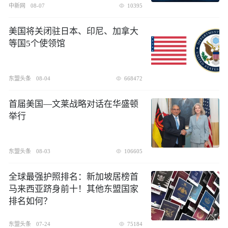
中新网
08-07
10395
美国将关闭驻日本、印尼、加拿大
等国5个使领馆
东盟头条
08-04
668472
首届美国—文莱战略对话在华盛顿
举行
东盟头条
08-03
106605
全球最强护照排名：新加坡居榜首
马来西亚跻身前十！其他东盟国家
排名如何？
东盟头条
07-24
75184