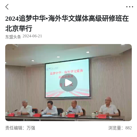


2024追梦中华▪海外华文媒体高级研修班在
北京举行
2024-06-21
东盟头条
责任编辑：万强
浏览量：882