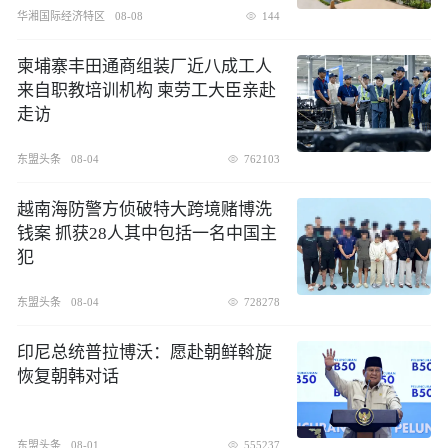
华湘国际经济特区
08-08
144
柬埔寨丰田通商组装厂近八成工人
来自职教培训机构 柬劳工大臣亲赴
走访
东盟头条
08-04
762103
越南海防警方侦破特大跨境赌博洗
钱案 抓获28人其中包括一名中国主
犯
东盟头条
08-04
728278
印尼总统普拉博沃：愿赴朝鲜斡旋
恢复朝韩对话
东盟头条
08-01
555237