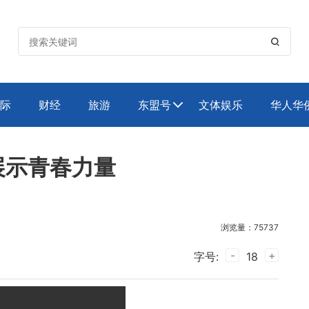

际
财经
旅游
东盟号
文体娱乐
华人华

展示青春力量
浏览量：75737
-
+
字号:
18