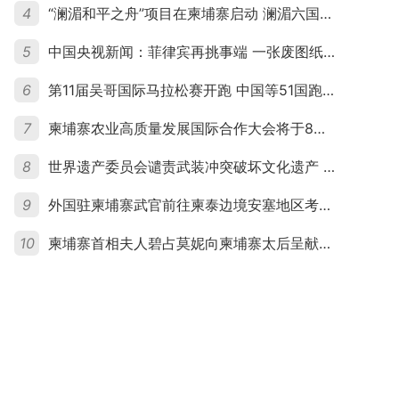
4
“澜湄和平之舟”项目在柬埔寨启动 澜湄六国青年共话和平与发展
5
中国央视新闻：菲律宾再挑事端 一张废图纸划不走中国黄岩岛
6
第11届吴哥国际马拉松赛开跑 中国等51国跑者齐聚暹粒
7
柬埔寨农业高质量发展国际合作大会将于8月20日举行
8
世界遗产委员会谴责武装冲突破坏文化遗产 柬埔寨呼吁依法追责并加强国际合作
9
外国驻柬埔寨武官前往柬泰边境安塞地区考察 柬方介绍“危险握手”事件及边境情况
10
柬埔寨首相夫人碧占莫妮向柬埔寨太后呈献世界女童军“卓越领袖奖”