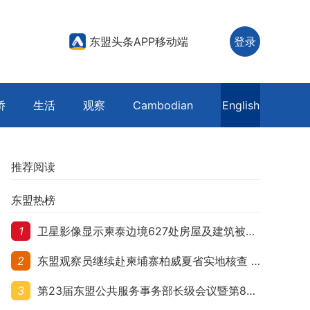
东盟头条APP移动端
登录
侨
生活
观察
Cambodian
English
推荐阅读
东盟热榜
1
卫星影像显示柬泰边境627处房屋及建筑被夷平 人权组织呼吁保护平民财产
2
东盟观察员继续赴柬埔寨柏威夏省实地核查 走访遭袭柬埔寨平民村庄
3
第23届东盟公共服务事务部长级会议暨第8届东盟与中日韩公共服务事务部长级会议在柬埔寨暹粒开幕