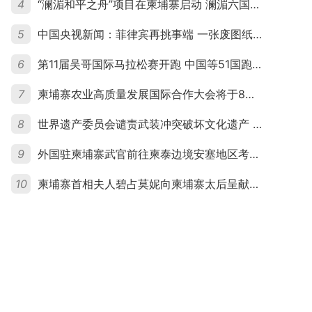
4
“澜湄和平之舟”项目在柬埔寨启动 澜湄六国青年共话和平与发展
5
中国央视新闻：菲律宾再挑事端 一张废图纸划不走中国黄岩岛
6
第11届吴哥国际马拉松赛开跑 中国等51国跑者齐聚暹粒
7
柬埔寨农业高质量发展国际合作大会将于8月20日举行
8
世界遗产委员会谴责武装冲突破坏文化遗产 柬埔寨呼吁依法追责并加强国际合作
9
外国驻柬埔寨武官前往柬泰边境安塞地区考察 柬方介绍“危险握手”事件及边境情况
10
柬埔寨首相夫人碧占莫妮向柬埔寨太后呈献世界女童军“卓越领袖奖”