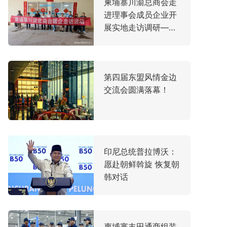
柬埔寨川渝总商会走
进理事会成员企业开
展实地走访调研——
聚焦产业发展脉搏，
共谋中柬合作新机遇
第四届东盟风情金边
交流会圆满落幕！
印尼总统普拉博沃：
愿赴朝鲜斡旋 恢复朝
韩对话
柬埔寨丰田通商组装