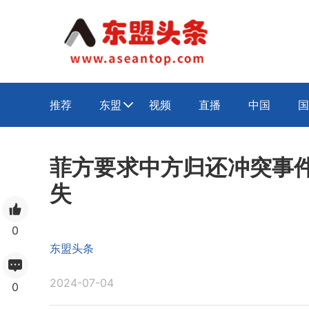
推荐
东盟
视频
直播
中国
国

菲方要求中方归还冲突事件
失
0
东盟头条
2024-07-04
0