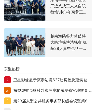
厂近八成工人来自职
教培训机构 柬劳工大
臣亲赴走访
越南海防警方侦破特
大跨境赌博洗钱案 抓
获28人其中包括一名
中国主犯
东盟热榜
1
卫星影像显示柬泰边境627处房屋及建筑被夷平 人权组织呼吁保护平民财产
2
东盟观察员继续赴柬埔寨柏威夏省实地核查 走访遭袭柬埔寨平民村庄
3
第23届东盟公共服务事务部长级会议暨第8届东盟与中日韩公共服务事务部长级会议在柬埔寨暹粒开幕