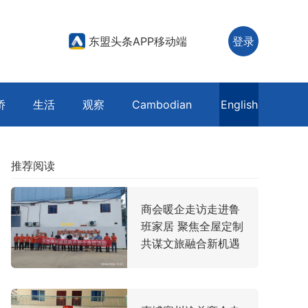
东盟头条APP移动端
登录
侨
生活
观察
Cambodian
English
推荐阅读
商会暖企走访走进鲁
班家居 聚焦全屋定制
共谋文旅融合新机遇