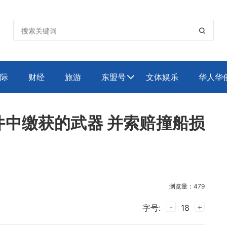

际
财经
旅游
东盟号
文体娱乐
华人华

中缴获的武器 并索赔撞船损
浏览量：479
-
+
字号:
18