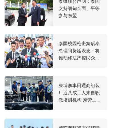
泰缅联合声明：泰国
支持缅甸全面、平等
参与东盟
泰国校园枪击案后泰
总理阿努廷表态：将
推动修法严控民众携
枪
柬埔寨丰田通商组装
厂近八成工人来自职
教培训机构 柬劳工大
臣亲赴走访
越南海防警方侦破特