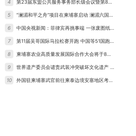
4
第23届东盟公共服务事务部长级会议暨第8届东盟与中日韩公共服务事务部长级会议在柬埔寨暹粒开幕
5
“澜湄和平之舟”项目在柬埔寨启动 澜湄六国青年共话和平与发展
6
中国央视新闻：菲律宾再挑事端 一张废图纸划不走中国黄岩岛
7
第11届吴哥国际马拉松赛开跑 中国等51国跑者齐聚暹粒
8
柬埔寨农业高质量发展国际合作大会将于8月20日举行
9
世界遗产委员会谴责武装冲突破坏文化遗产 柬埔寨呼吁依法追责并加强国际合作
10
外国驻柬埔寨武官前往柬泰边境安塞地区考察 柬方介绍“危险握手”事件及边境情况