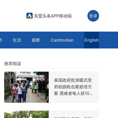
东盟头条APP移动端
登录
侨
生活
观察
Cambodian
English
推荐阅读
泰国政府批准暖武里
府校园枪击案赔偿方
案 遇难者每人获100
万泰铢