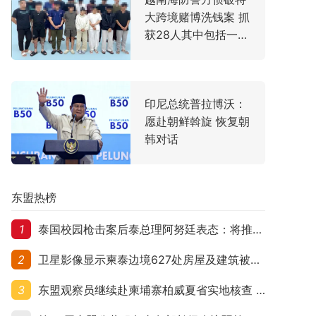
大跨境赌博洗钱案 抓
获28人其中包括一名
中国主犯
印尼总统普拉博沃：
愿赴朝鲜斡旋 恢复朝
韩对话
东盟热榜
1
泰国校园枪击案后泰总理阿努廷表态：将推动修法严控民众携枪
2
卫星影像显示柬泰边境627处房屋及建筑被夷平 人权组织呼吁保护平民财产
3
东盟观察员继续赴柬埔寨柏威夏省实地核查 走访遭袭柬埔寨平民村庄