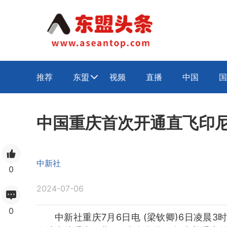
推荐
东盟
视频
直播
中国
国

中国重庆首次开通直飞印
中新社
0
2024-07-06
0
中新社重庆7月6日电 (梁钦卿)6日凌晨3