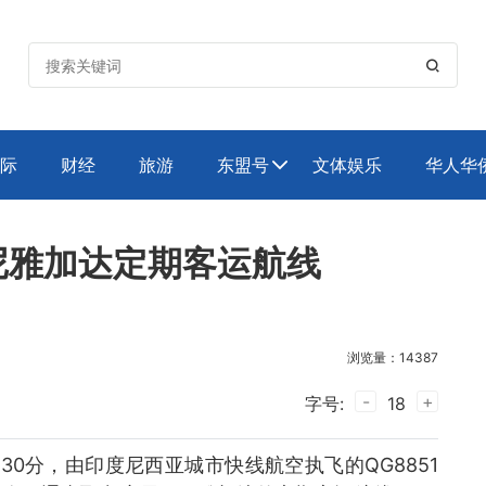

际
财经
旅游
东盟号
文体娱乐
华人华

尼雅加达定期客运航线
浏览量：14387
-
+
字号:
18
时30分，由印度尼西亚城市快线航空执飞的QG8851