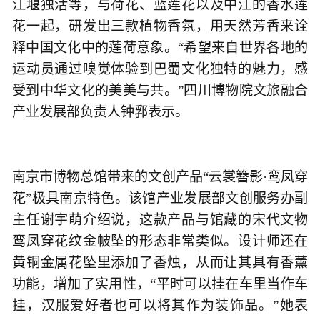
江堰独活等，与荷花、蓝莲花以及中江的香水莲
花一起，研发出三款植物香氛，用天然芳香来诠
释中国文化中的莲荷意象。“希望来自世界各地的
运动员通过嗅觉体验到巴蜀文化独特的魅力，感
受到中华文化的美美与共。”四川博物院文旅融合
产业发展部负责人钟郛表示。
南京市博物总馆带来的文创产品“云裳簪影·鸾凤穿
花”极具南京特色。该馆产业发展部文创服务办副
主任谢宇萌介绍说，这款产品与馆藏的宋代文物
鸾凤穿花纹金帔坠的形态非常类似。设计师还在
黄铜金属花坠里添加了香烛，从而让其具有香薰
功能，增加了实用性，“平时可以挂在车里当作车
挂，汉服爱好者也可以将其作为装饰品。”她表