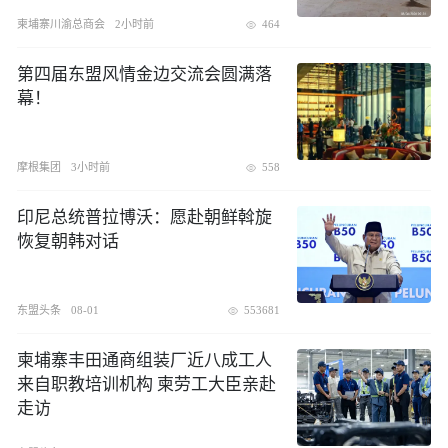
柬埔寨川渝总商会
2小时前
464
第四届东盟风情金边交流会圆满落
幕！
摩根集团
3小时前
558
印尼总统普拉博沃：愿赴朝鲜斡旋
恢复朝韩对话
东盟头条
08-01
553681
柬埔寨丰田通商组装厂近八成工人
来自职教培训机构 柬劳工大臣亲赴
走访