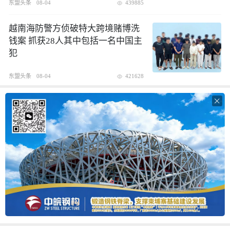
东盟头条
08-04
439885
越南海防警方侦破特大跨境赌博洗
钱案 抓获28人其中包括一名中国主
犯
东盟头条
08-04
421628
