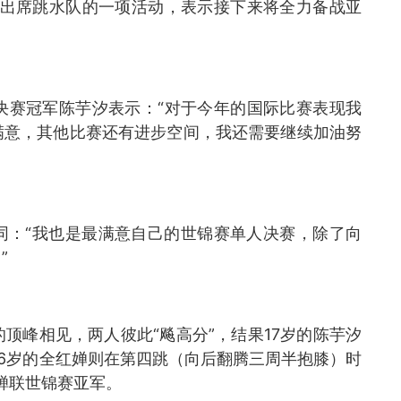
同出席跳水队的一项活动，表示接下来将全力备战亚
决赛冠军陈芋汐表示：“对于今年的国际比赛表现我
满意，其他比赛还有进步空间，我还需要继续加油努
同：“我也是最满意自己的世锦赛单人决赛，除了向
”
顶峰相见，两人彼此“飚高分”，结果17岁的陈芋汐
，16岁的全红婵则在第四跳（向后翻腾三周半抱膝）时
分蝉联世锦赛亚军。