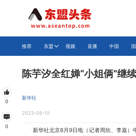
推荐
东盟
视频
直播
中国
国

陈芋汐全红婵“小姐俩”继
新华社
0
2023-08-10
0
新华社北京8月9日电（记者周欣、李嘉）