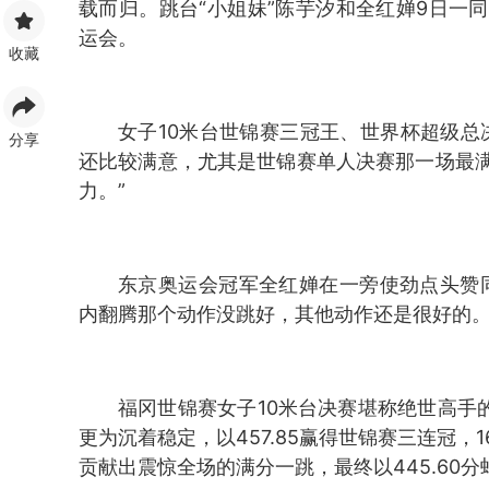
载而归。跳台“小姐妹”陈芋汐和全红婵9日一
运会。
收藏
女子10米台世锦赛三冠王、世界杯超级总
分享
还比较满意，尤其是世锦赛单人决赛那一场最
力。”
东京奥运会冠军全红婵在一旁使劲点头赞
内翻腾那个动作没跳好，其他动作还是很好的。
福冈世锦赛女子10米台决赛堪称绝世高手的
更为沉着稳定，以457.85赢得世锦赛三连冠
贡献出震惊全场的满分一跳，最终以445.60