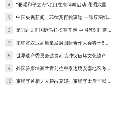
4
“澜湄和平之舟”项目在柬埔寨启动 澜湄六国青年共话和平与发展
5
中国央视新闻：菲律宾再挑事端 一张废图纸划不走中国黄岩岛
6
第11届吴哥国际马拉松赛开跑 中国等51国跑者齐聚暹粒
7
柬埔寨农业高质量发展国际合作大会将于8月20日举行
8
世界遗产委员会谴责武装冲突破坏文化遗产 柬埔寨呼吁依法追责并加强国际合作
9
外国驻柬埔寨武官前往柬泰边境安塞地区考察 柬方介绍“危险握手”事件及边境情况
10
柬埔寨首相夫人碧占莫妮向柬埔寨太后呈献世界女童军“卓越领袖奖”