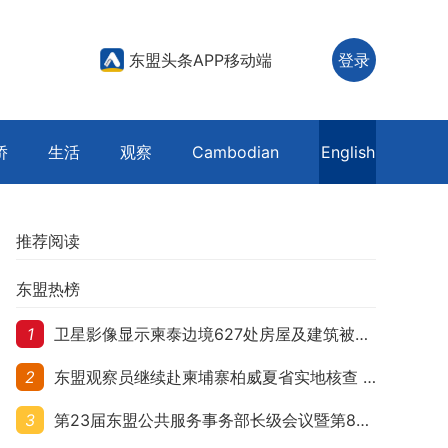
东盟头条APP移动端
登录
侨
生活
观察
Cambodian
English
推荐阅读
东盟热榜
1
卫星影像显示柬泰边境627处房屋及建筑被夷平 人权组织呼吁保护平民财产
2
东盟观察员继续赴柬埔寨柏威夏省实地核查 走访遭袭柬埔寨平民村庄
3
第23届东盟公共服务事务部长级会议暨第8届东盟与中日韩公共服务事务部长级会议在柬埔寨暹粒开幕