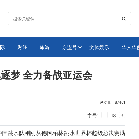

际
财经
旅游
东盟号
文体娱乐
华人华

续逐梦 全力备战亚运会
浏览量：87461
-
+
字号:
18
中国跳水队刚刚从德国柏林跳水世界杯超级总决赛满