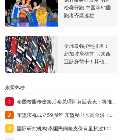
松赛开跑 中国等51国
跑者齐聚暹粒
全球最强护照排名：
新加坡居榜首 马来西
亚跻身前十！其他东
盟国家排名如何？
东盟热榜
1
泰国校园枪击案后泰总理阿努廷表态：将推动修法严控民众携枪
2
东盟庆祝成立59周年 东盟秘书长高金洪：加强团结合作应对跨国挑战
3
国际研究机构:泰国民间枪支保有量超过1000万 在东盟国家位居首位