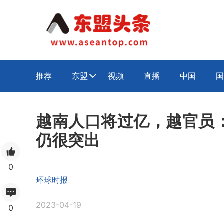
推荐
东盟
视频
直播
中国
国

越南人口将过亿，越官员
仍很突出
0
环球时报
2023-04-19
0