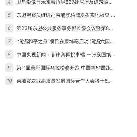
4
卫星影像显示柬泰边境627处房屋及建筑被夷平 人权组织呼吁保护平民财产
5
东盟观察员继续赴柬埔寨柏威夏省实地核查 走访遭袭柬埔寨平民村庄
6
第23届东盟公共服务事务部长级会议暨第8届东盟与中日韩公共服务事务部长级会议在柬埔寨暹粒开幕
7
“澜湄和平之舟”项目在柬埔寨启动 澜湄六国青年共话和平与发展
8
中国央视新闻：菲律宾再挑事端 一张废图纸划不走中国黄岩岛
9
第11届吴哥国际马拉松赛开跑 中国等51国跑者齐聚暹粒
10
柬埔寨农业高质量发展国际合作大会将于8月20日举行