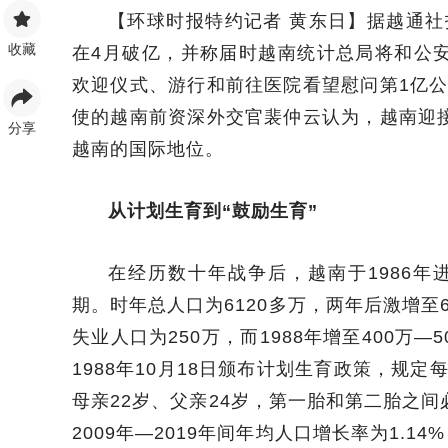
【环球时报特约记者 黄东日】据越通
收藏
在4月破亿，并称届时越南统计总局将和公
欢迎仪式、游行和前往医院看望慰问第1亿
使的越南前资深外交官裴仲云认为，越南迎
分享
越南的国际地位。
从计划生育到“鼓励生育”
在经历数十年战争后，越南于1986
期。时年总人口为6120多万，两年后激增至6
失业人口为250万，而1988年增至400万
1988年10月18日颁布计划生育政策，规
母亲22岁、父亲24岁，第一胎和第二胎之
2009年—2019年间年均人口增长率为1.1