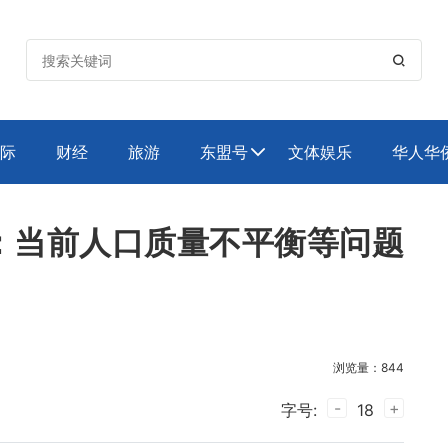

际
财经
旅游
东盟号
文体娱乐
华人华

：当前人口质量不平衡等问题
浏览量：844
-
+
字号:
18