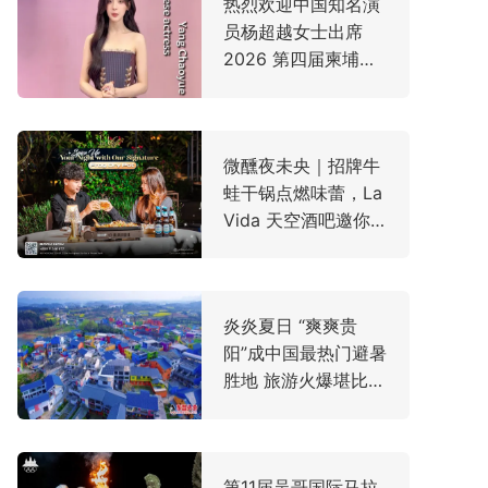
热烈欢迎中国知名演
员杨超越女士出席
2026 第四届柬埔寨
亚洲电影节（CAFF
2026）
微醺夜未央｜招牌牛
蛙干锅点燃味蕾，La
Vida 天空酒吧邀你
云端寻味
炎炎夏日 “爽爽贵
阳”成中国最热门避暑
胜地 旅游火爆堪比黄
金周 东盟游客激增
第11届吴哥国际马拉