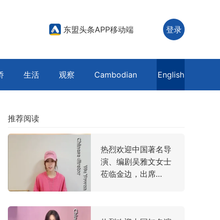
东盟头条APP移动端
登录
侨
生活
观察
Cambodian
English
推荐阅读
热烈欢迎中国著名导
演、编剧吴雅文女士
莅临金边，出席
2026 第四届柬埔寨
亚洲电影节（CAFF
2026）