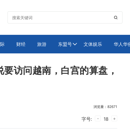

际
财经
旅游
东盟号
文体娱乐
华人华

说要访问越南，白宫的算盘，
浏览量：82671
-
+
字号:
18