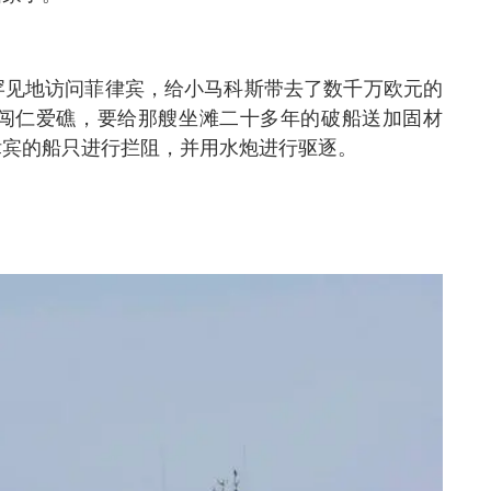
罕见地访问菲律宾，给小马科斯带去了数千万欧元的
闯仁爱礁，要给那艘坐滩二十多年的破船送加固材
律宾的船只进行拦阻，并用水炮进行驱逐。