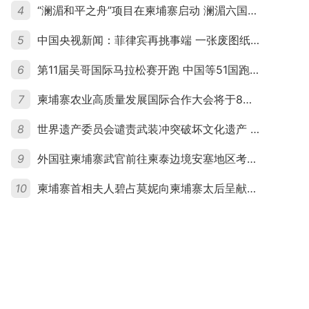
4
“澜湄和平之舟”项目在柬埔寨启动 澜湄六国青年共话和平与发展
5
中国央视新闻：菲律宾再挑事端 一张废图纸划不走中国黄岩岛
6
第11届吴哥国际马拉松赛开跑 中国等51国跑者齐聚暹粒
7
柬埔寨农业高质量发展国际合作大会将于8月20日举行
8
世界遗产委员会谴责武装冲突破坏文化遗产 柬埔寨呼吁依法追责并加强国际合作
9
外国驻柬埔寨武官前往柬泰边境安塞地区考察 柬方介绍“危险握手”事件及边境情况
10
柬埔寨首相夫人碧占莫妮向柬埔寨太后呈献世界女童军“卓越领袖奖”