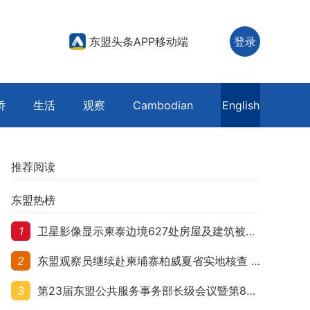
东盟头条APP移动端
登录
侨
生活
观察
Cambodian
English
推荐阅读
东盟热榜
1
卫星影像显示柬泰边境627处房屋及建筑被夷平 人权组织呼吁保护平民财产
2
东盟观察员继续赴柬埔寨柏威夏省实地核查 走访遭袭柬埔寨平民村庄
3
第23届东盟公共服务事务部长级会议暨第8届东盟与中日韩公共服务事务部长级会议在柬埔寨暹粒开幕