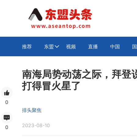
推荐
东盟
视频
直播
中国
国

南海局势动荡之际，拜登
打得冒火星了
0
排头聚焦
2023-08-10
0