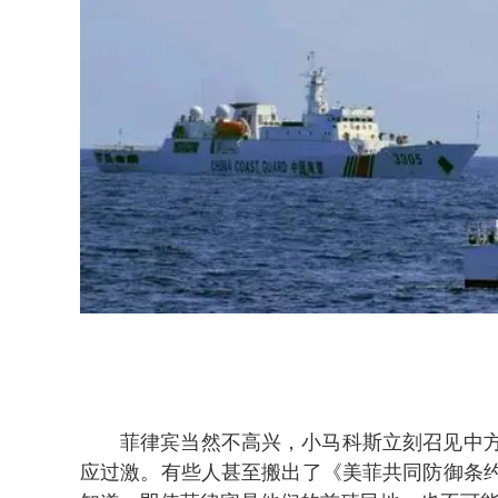
菲律宾当然不高兴，小马科斯立刻召见中
应过激。有些人甚至搬出了《美菲共同防御条