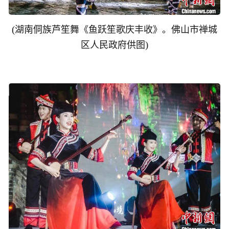
(
湖南侗族芦笙舞《鱼跃笙歌庆丰收》。佛山市禅城
)
区人民政府供图