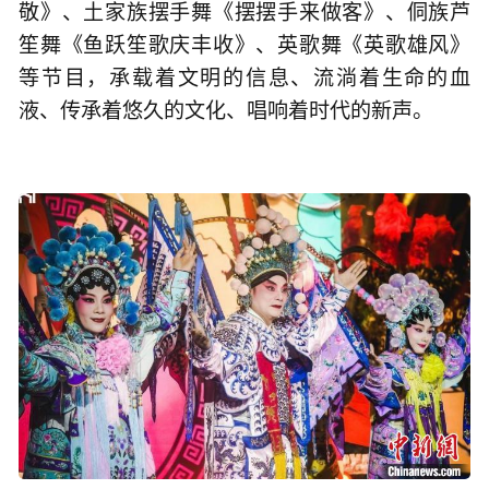
敬》、土家族摆手舞《摆摆手来做客》、侗族芦
笙舞《鱼跃笙歌庆丰收》、英歌舞《英歌雄风》
等节目，承载着文明的信息、流淌着生命的血
液、传承着悠久的文化、唱响着时代的新声。