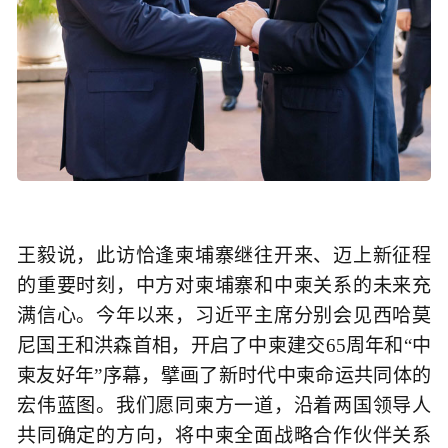
王毅说，此访恰逢柬埔寨继往开来、迈上新征程
的重要时刻，中方对柬埔寨和中柬关系的未来充
满信心。今年以来，习近平主席分别会见西哈莫
尼国王和洪森首相，开启了中柬建交65周年和“中
柬友好年”序幕，擘画了新时代中柬命运共同体的
宏伟蓝图。我们愿同柬方一道，沿着两国领导人
共同确定的方向，将中柬全面战略合作伙伴关系