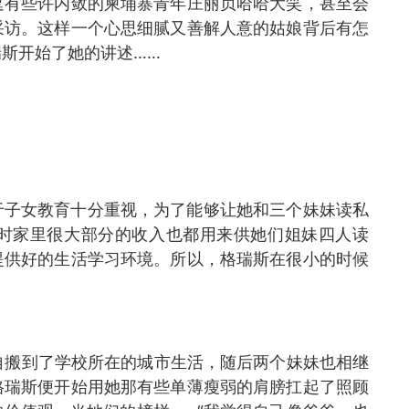
逗有些许内敛的柬埔寨青年庄丽贞哈哈大笑，甚至会
采访。这样一个心思细腻又善解人意的姑娘背后有怎
斯开始了她的讲述……
于子女教育十分重视，为了能够让她和三个妹妹读私
时家里很大部分的收入也都用来供她们姐妹四人读
提供好的生活学习环境。所以，格瑞斯在很小的时候
自搬到了学校所在的城市生活，随后两个妹妹也相继
格瑞斯便开始用她那有些单薄瘦弱的肩膀扛起了照顾