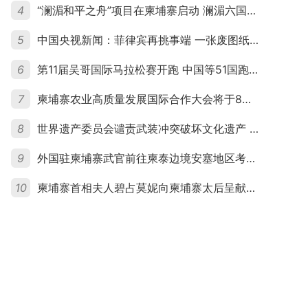
4
“澜湄和平之舟”项目在柬埔寨启动 澜湄六国青年共话和平与发展
5
中国央视新闻：菲律宾再挑事端 一张废图纸划不走中国黄岩岛
6
第11届吴哥国际马拉松赛开跑 中国等51国跑者齐聚暹粒
7
柬埔寨农业高质量发展国际合作大会将于8月20日举行
8
世界遗产委员会谴责武装冲突破坏文化遗产 柬埔寨呼吁依法追责并加强国际合作
9
外国驻柬埔寨武官前往柬泰边境安塞地区考察 柬方介绍“危险握手”事件及边境情况
10
柬埔寨首相夫人碧占莫妮向柬埔寨太后呈献世界女童军“卓越领袖奖”