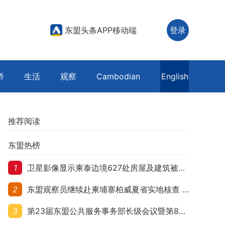
东盟头条APP移动端
登录
侨
生活
观察
Cambodian
English
推荐阅读
东盟热榜
1
卫星影像显示柬泰边境627处房屋及建筑被夷平 人权组织呼吁保护平民财产
2
东盟观察员继续赴柬埔寨柏威夏省实地核查 走访遭袭柬埔寨平民村庄
3
第23届东盟公共服务事务部长级会议暨第8届东盟与中日韩公共服务事务部长级会议在柬埔寨暹粒开幕