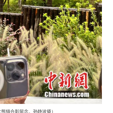
大熊猫合影留念。孙静波摄
）