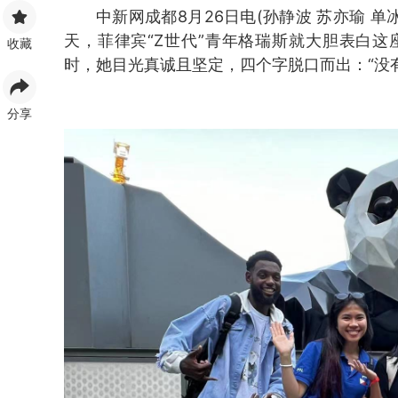
中新网成都8月26日电(孙静波 苏亦瑜 单
天，菲律宾“Z世代”青年格瑞斯就大胆表白
收藏
时，她目光真诚且坚定，四个字脱口而出：“没
分享