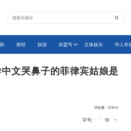

际
财经
旅游
东盟号
文体娱乐
华人华

学中文哭鼻子的菲律宾姑娘是
浏览量：61814
-
+
字号:
18