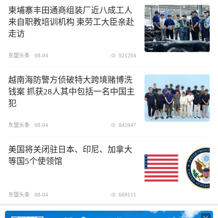
柬埔寨丰田通商组装厂近八成工人
来自职教培训机构 柬劳工大臣亲赴
走访
东盟头条
08-04
921204
越南海防警方侦破特大跨境赌博洗
钱案 抓获28人其中包括一名中国主
犯
东盟头条
08-04
845947
美国将关闭驻日本、印尼、加拿大
等国5个使领馆
东盟头条
08-04
669111