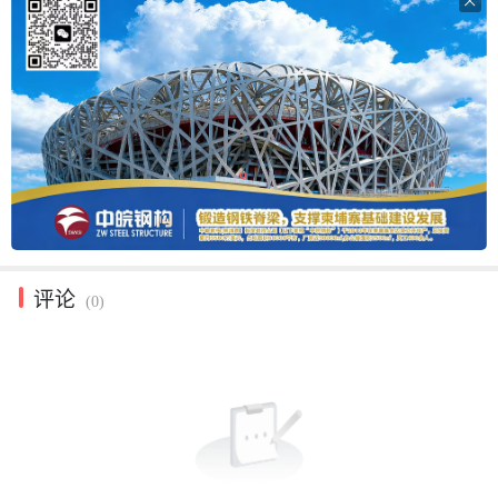

评论
(0)