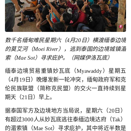
数千名缅甸难民星期六（4月20日）横渡缅泰边境
的莫艾河（Moei River），逃到泰国的边境城镇湄
索（Mae Sot）寻求庇护。（网媒伊洛瓦底）
缅泰边境贸易重镇妙瓦底（Myawaddy）星期五
（4月19日）晚爆发新一轮冲突，缅甸政府军和克
伦民族联盟（简称克民盟）的交火一直持续到星
期天（21日）早上。
据泰国军方及边境地方当局说，星期六（20日）
有超过3000人从妙瓦底逃往泰缅边境达府（Tak）
的湄索镇（Mae Sot）寻求庇护，其中将近半数是