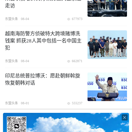
走访
东盟头条
08-04
677973
越南海防警方侦破特大跨境赌博洗
钱案 抓获28人其中包括一名中国主
犯
东盟头条
08-04
662871
印尼总统普拉博沃：愿赴朝鲜斡旋
恢复朝韩对话
东盟头条
08-01
555237
