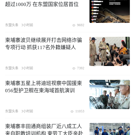
超过1000万 在东盟国家位居首位
东盟头条
3小时前
9692
​柬埔寨波贝继续展开打击网络诈骗
专项行动 抓获117名外籍嫌疑人
东盟头条
3小时前
7392
柬埔寨五星上将迪班视察中国援柬
056型护卫舰在柬海域首航演训
东盟头条
3小时前
11053
柬埔寨丰田通商组装厂近八成工人
来自职教培训机构 柬劳工大臣亲赴