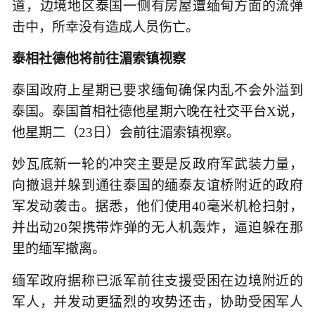
道，边境地区泰国一侧有房屋遭缅甸方面的流弹
击中，所幸没有造成人员伤亡。
泰相社德他将前往湄索镇视察
泰国政府上星期已要求缅甸确保内乱不会外溢到
泰国。泰国首相社德他星期六晚在社交平台X说，
他星期二（23日）会前往湄索镇视察。
妙瓦底新一轮的冲突主要是反政府军武装力量，
向撤退并躲到通往泰国的缅泰友谊桥附近的政府
军发动袭击。据悉，他们使用40毫米机枪扫射，
并出动20架携带炸弹的无人机轰炸，逼迫躲在那
里的缅军撤离。
缅军政府据称已派军前往支援受困在边境附近的
军人，并发动更猛烈的攻势还击，协助受困军人