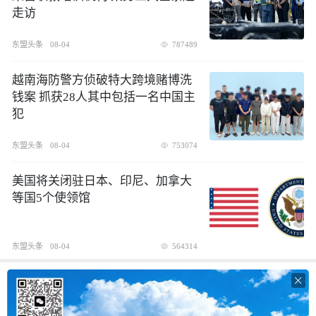
走访
东盟头条
08-04
787489
越南海防警方侦破特大跨境赌博洗
钱案 抓获28人其中包括一名中国主
犯
东盟头条
08-04
753074
美国将关闭驻日本、印尼、加拿大
等国5个使领馆
东盟头条
08-04
564314
