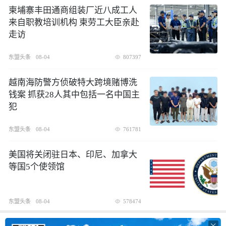
柬埔寨丰田通商组装厂近八成工人
来自职教培训机构 柬劳工大臣亲赴
走访
东盟头条
08-04
807397
越南海防警方侦破特大跨境赌博洗
钱案 抓获28人其中包括一名中国主
犯
东盟头条
08-04
761781
美国将关闭驻日本、印尼、加拿大
等国5个使领馆
东盟头条
08-04
578474
