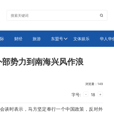

际
财经
旅游
东盟号
文体娱乐
华人华

外部势力到南海兴风作浪
浏览量：149
-
+
字号:
18
会谈时表示，马方坚定奉行一个中国政策，反对外