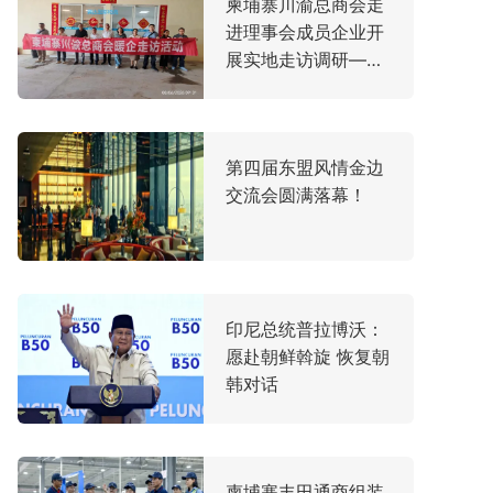
柬埔寨川渝总商会走
进理事会成员企业开
展实地走访调研——
聚焦产业发展脉搏，
共谋中柬合作新机遇
第四届东盟风情金边
交流会圆满落幕！
印尼总统普拉博沃：
愿赴朝鲜斡旋 恢复朝
韩对话
柬埔寨丰田通商组装