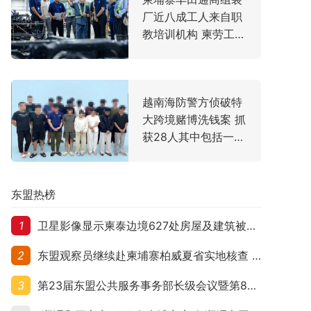
厂近八成工人来自职
教培训机构 柬劳工大
臣亲赴走访
越南海防警方侦破特
大跨境赌博洗钱案 抓
获28人其中包括一名
中国主犯
东盟热榜
1
卫星影像显示柬泰边境627处房屋及建筑被夷平 人权组织呼吁保护平民财产
2
东盟观察员继续赴柬埔寨柏威夏省实地核查 走访遭袭柬埔寨平民村庄
3
第23届东盟公共服务事务部长级会议暨第8届东盟与中日韩公共服务事务部长级会议在柬埔寨暹粒开幕