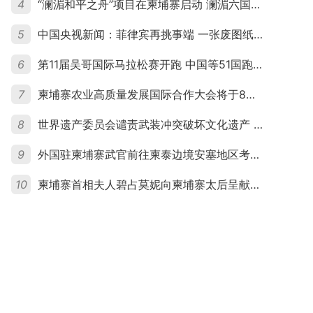
4
“澜湄和平之舟”项目在柬埔寨启动 澜湄六国青年共话和平与发展
5
中国央视新闻：菲律宾再挑事端 一张废图纸划不走中国黄岩岛
6
第11届吴哥国际马拉松赛开跑 中国等51国跑者齐聚暹粒
7
柬埔寨农业高质量发展国际合作大会将于8月20日举行
8
世界遗产委员会谴责武装冲突破坏文化遗产 柬埔寨呼吁依法追责并加强国际合作
9
外国驻柬埔寨武官前往柬泰边境安塞地区考察 柬方介绍“危险握手”事件及边境情况
10
柬埔寨首相夫人碧占莫妮向柬埔寨太后呈献世界女童军“卓越领袖奖”