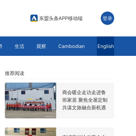
东盟头条APP移动端
登录
侨
生活
观察
Cambodian
English
推荐阅读
商会暖企走访走进鲁
班家居 聚焦全屋定制
共谋文旅融合新机遇