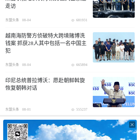
走访
东盟头条
08-04
681931
越南海防警方侦破特大跨境赌博洗
钱案 抓获28人其中包括一名中国主
犯
东盟头条
08-04
665894
印尼总统普拉博沃：愿赴朝鲜斡旋
恢复朝韩对话
东盟头条
08-01
555237
