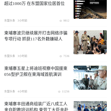
超过1000万 在东盟国家位居首位
东盟头条
3小时前
9812
​柬埔寨波贝继续展开打击网络诈骗
专项行动 抓获117名外籍嫌疑人
东盟头条
3小时前
7536
柬埔寨五星上将迪班视察中国援柬
056型护卫舰在柬海域首航演训
东盟头条
4小时前
11256
柬埔寨丰田通商组装厂近八成工人
来自职教培训机构 柬劳工大臣亲赴