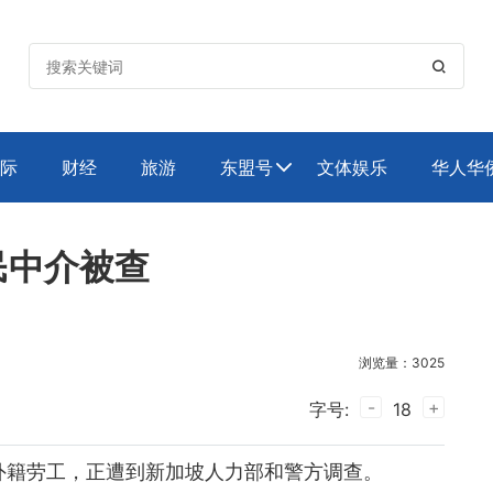

际
财经
旅游
东盟号
文体娱乐
华人华

民中介被查
浏览量：3025
-
+
字号:
18
外籍劳工，正遭到新加坡人力部和警方调查。