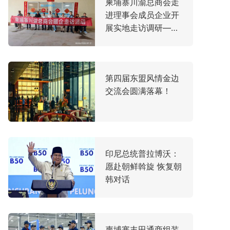
柬埔寨川渝总商会走
进理事会成员企业开
展实地走访调研——
聚焦产业发展脉搏，
共谋中柬合作新机遇
第四届东盟风情金边
交流会圆满落幕！
印尼总统普拉博沃：
愿赴朝鲜斡旋 恢复朝
韩对话
柬埔寨丰田通商组装