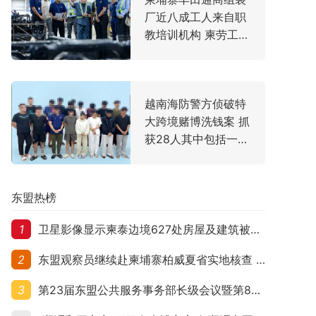
厂近八成工人来自职
教培训机构 柬劳工大
臣亲赴走访
越南海防警方侦破特
大跨境赌博洗钱案 抓
获28人其中包括一名
中国主犯
东盟热榜
1
卫星影像显示柬泰边境627处房屋及建筑被夷平 人权组织呼吁保护平民财产
2
东盟观察员继续赴柬埔寨柏威夏省实地核查 走访遭袭柬埔寨平民村庄
3
第23届东盟公共服务事务部长级会议暨第8届东盟与中日韩公共服务事务部长级会议在柬埔寨暹粒开幕