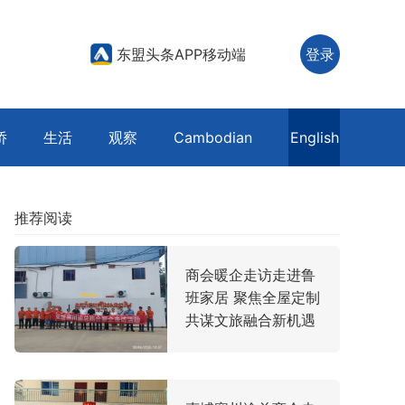
东盟头条APP移动端
登录
侨
生活
观察
Cambodian
English
推荐阅读
商会暖企走访走进鲁
班家居 聚焦全屋定制
共谋文旅融合新机遇