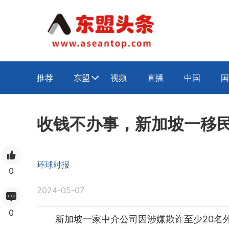
推荐
东盟
视频
直播
中国
国

收钱不办事，新加坡一移
环球时报
0
2024-05-07
0
新加坡一家中介公司因涉嫌欺诈至少20名