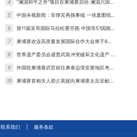
4
“澜湄和平之舟”项目在柬埔寨启动 澜湄六国青年共话和平与发展
5
中国央视新闻：菲律宾再挑事端 一张废图纸划不走中国黄岩岛
6
第11届吴哥国际马拉松赛开跑 中国等51国跑者齐聚暹粒
7
柬埔寨农业高质量发展国际合作大会将于8月20日举行
8
世界遗产委员会谴责武装冲突破坏文化遗产 柬埔寨呼吁依法追责并加强国际合作
9
外国驻柬埔寨武官前往柬泰边境安塞地区考察 柬方介绍“危险握手”事件及边境情况
10
柬埔寨首相夫人碧占莫妮向柬埔寨太后呈献世界女童军“卓越领袖奖”
联系我们
|
服务条款