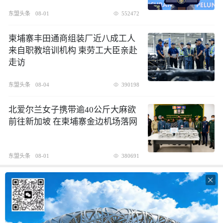
东盟头条
08-01
552472
柬埔寨丰田通商组装厂近八成工人
来自职教培训机构 柬劳工大臣亲赴
走访
东盟头条
08-04
390198
北爱尔兰女子携带逾40公斤大麻欲
前往新加坡 在柬埔寨金边机场落网
东盟头条
08-01
380691
