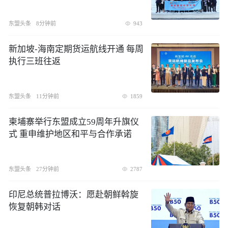
东盟头条
8分钟前
943
新加坡-海南定期货运航线开通 每周
执行三班往返
东盟头条
11分钟前
1859
柬埔寨举行东盟成立59周年升旗仪
式 重申维护地区和平与合作承诺
东盟头条
27分钟前
2787
印尼总统普拉博沃：愿赴朝鲜斡旋
恢复朝韩对话