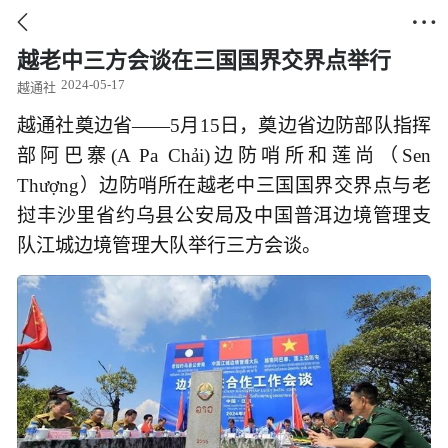


越老中三方会谈在三国国界交界点举行
2024-05-17
越通社
越通社奠边省——5月15日，奠边省边防部队指挥
部阿巴寨(A Pa Chải)边防哨所和莲尚（Sen
Thượng）边防哨所在越老中三国国界交界点与老
挝丰沙里省约乌县公安局及中国普洱边境管理支
队江城边境管理大队举行三方会谈。