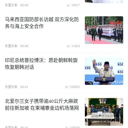
东盟头条
08-06
10917
​马来西亚国防部长访越 双方深化防
务与海上安全合作
东盟头条
08-06
11824
印尼总统普拉博沃：愿赴朝鲜斡旋
恢复朝韩对话
东盟头条
08-01
550695
北爱尔兰女子携带逾40公斤大麻欲
前往新加坡 在柬埔寨金边机场落网
东盟头条
08-01
379036