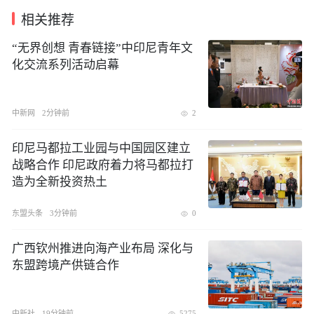
相关推荐
“无界创想 青春链接”中印尼青年文
化交流系列活动启幕
中新网
2分钟前
2
印尼马都拉工业园与中国园区建立
战略合作 印尼政府着力将马都拉打
造为全新投资热土
东盟头条
3分钟前
0
广西钦州推进向海产业布局 深化与
东盟跨境产供链合作
中新社
19分钟前
5275