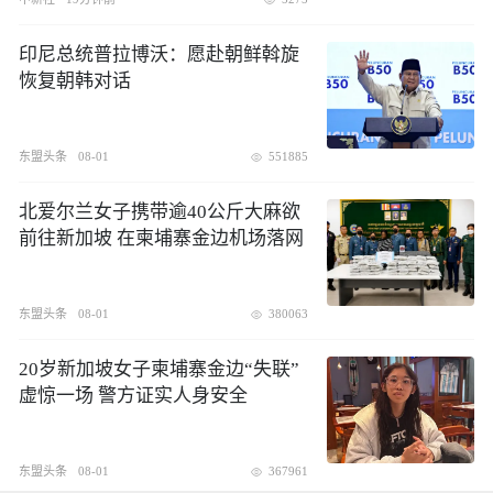
印尼总统普拉博沃：愿赴朝鲜斡旋
恢复朝韩对话
东盟头条
08-01
551885
北爱尔兰女子携带逾40公斤大麻欲
前往新加坡 在柬埔寨金边机场落网
东盟头条
08-01
380063
20岁新加坡女子柬埔寨金边“失联”
虚惊一场 警方证实人身安全
东盟头条
08-01
367961