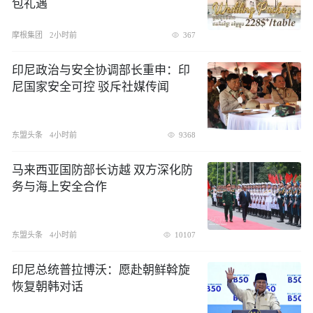
包礼遇
摩根集团
2小时前
367
印尼政治与安全协调部长重申：印
尼国家安全可控 驳斥社媒传闻
东盟头条
4小时前
9368
​马来西亚国防部长访越 双方深化防
务与海上安全合作
东盟头条
4小时前
10107
印尼总统普拉博沃：愿赴朝鲜斡旋
恢复朝韩对话