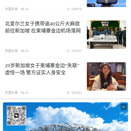
东盟头条
08-01
549979
北爱尔兰女子携带逾40公斤大麻欲
前往新加坡 在柬埔寨金边机场落网
东盟头条
08-01
378197
20岁新加坡女子柬埔寨金边“失联”
虚惊一场 警方证实人身安全
东盟头条
08-01
365932
