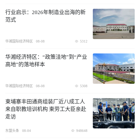
行业启示：2026年制造业出海的新
范式
华湘国际经济特区
08-08
5312
华湘经济特区：“政策洼地”到“产业
高地”的落地样本
华湘国际经济特区
08-08
5308
柬埔寨丰田通商组装厂近八成工人
来自职教培训机构 柬劳工大臣亲赴
走访
东盟头条
08-04
948648