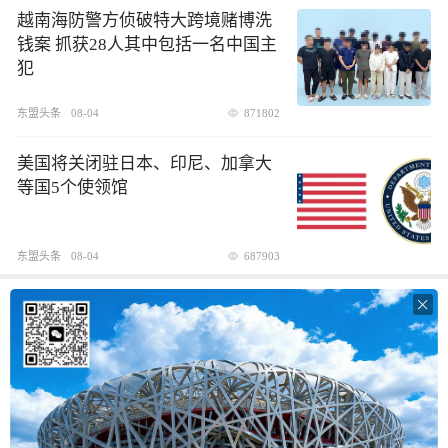
越南海防警方侦破特大跨境赌博洗
钱案 抓获28人其中包括一名中国主
犯
东盟头条
08-04
871802
美国将关闭驻日本、印尼、加拿大
等国5个使领馆
东盟头条
08-04
687903
