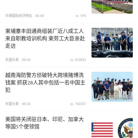
华湘国际经济特区
08-08
976
柬埔寨丰田通商组装厂近八成工人
来自职教培训机构 柬劳工大臣亲赴
走访
东盟头条
08-04
810845
越南海防警方侦破特大跨境赌博洗
钱案 抓获28人其中包括一名中国主
犯
东盟头条
08-04
764307
美国将关闭驻日本、印尼、加拿大
等国5个使领馆