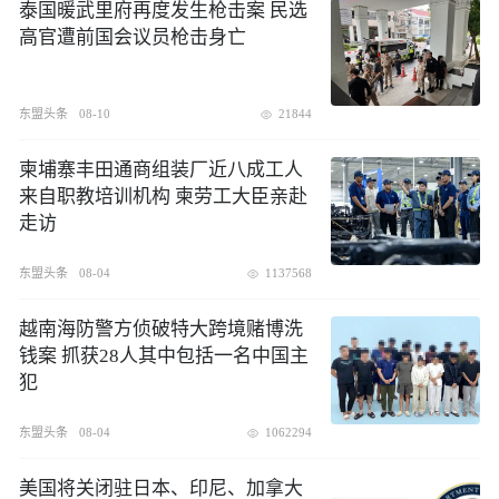
泰国暖武里府再度发生枪击案 民选
高官遭前国会议员枪击身亡
东盟头条
08-10
21844
柬埔寨丰田通商组装厂近八成工人
来自职教培训机构 柬劳工大臣亲赴
走访
东盟头条
08-04
1137568
越南海防警方侦破特大跨境赌博洗
钱案 抓获28人其中包括一名中国主
犯
东盟头条
08-04
1062294
美国将关闭驻日本、印尼、加拿大