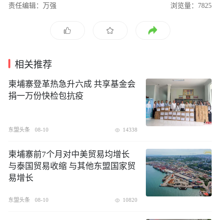
责任编辑：万强
浏览量：7825
相关推荐
柬埔寨登革热急升六成 共享基金会
捐一万份快检包抗疫
东盟头条
08-10
14338
柬埔寨前7个月对中美贸易均增长
与泰国贸易收缩 与其他东盟国家贸
易增长
东盟头条
08-10
10820