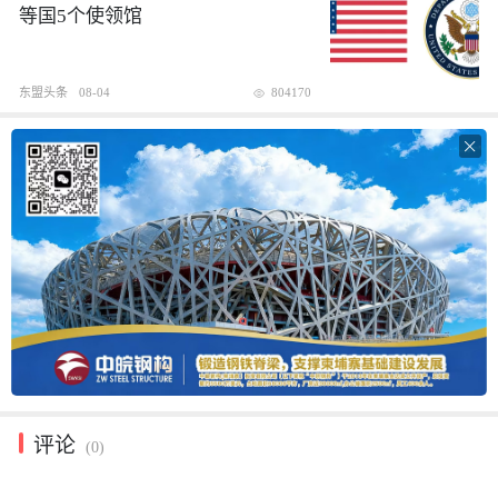
等国5个使领馆
东盟头条
08-04
804170

评论
(0)