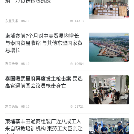
捐一万份快检包抗疫
东盟头条
08-10
14313
柬埔寨前7个月对中美贸易均增长
与泰国贸易收缩 与其他东盟国家贸
易增长
东盟头条
08-10
10684
泰国暖武里府再度发生枪击案 民选
高官遭前国会议员枪击身亡
东盟头条
08-10
21721
柬埔寨丰田通商组装厂近八成工人
来自职教培训机构 柬劳工大臣亲赴