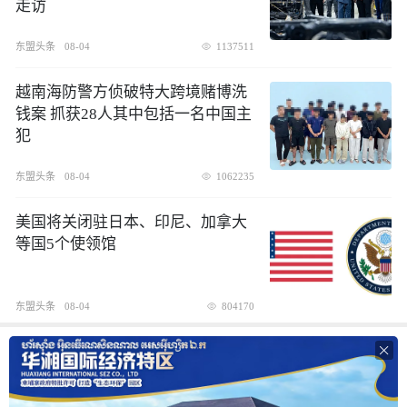
走访
东盟头条
08-04
1137511
越南海防警方侦破特大跨境赌博洗
钱案 抓获28人其中包括一名中国主
犯
东盟头条
08-04
1062235
美国将关闭驻日本、印尼、加拿大
等国5个使领馆
东盟头条
08-04
804170
