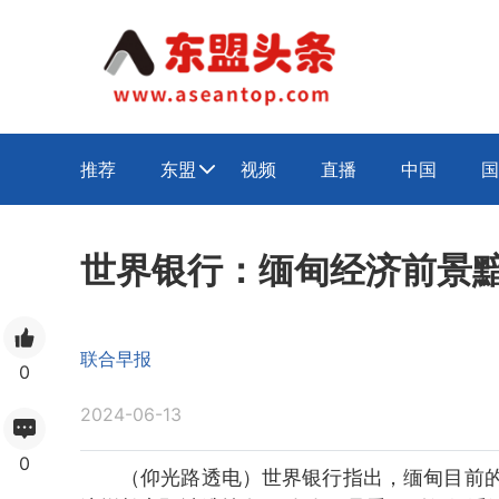
推荐
东盟
视频
直播
中国
国

世界银行：缅甸经济前景黯
联合早报
0
2024-06-13
0
（仰光路透电）世界银行指出，缅甸目前