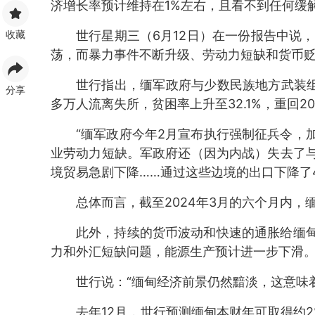
济增长率预计维持在1%左右，且看不到任何缓
收藏
世行星期三（6月12日）在一份报告中说，
荡，而暴力事件不断升级、劳动力短缺和货币
世行指出，缅军政府与少数民族地方武装组
分享
多万人流离失所，贫困率上升至32.1%，重回20
“缅军政府今年2月宣布执行强制征兵令，
业劳动力短缺。军政府还（因为内战）失去了
境贸易急剧下降……通过这些边境的出口下降了4
总体而言，截至2024年3月的六个月内，
此外，持续的货币波动和快速的通胀给缅
力和外汇短缺问题，能源生产预计进一步下滑
世行说：“缅甸经济前景仍然黯淡，这意味
去年12月，世行预测缅甸本财年可取得约