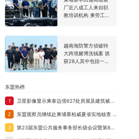
厂近八成工人来自职
教培训机构 柬劳工大
臣亲赴走访
越南海防警方侦破特
大跨境赌博洗钱案 抓
获28人其中包括一名
中国主犯
东盟热榜
1
卫星影像显示柬泰边境627处房屋及建筑被夷平 人权组织呼吁保护平民财产
2
东盟观察员继续赴柬埔寨柏威夏省实地核查 走访遭袭柬埔寨平民村庄
3
第23届东盟公共服务事务部长级会议暨第8届东盟与中日韩公共服务事务部长级会议在柬埔寨暹粒开幕