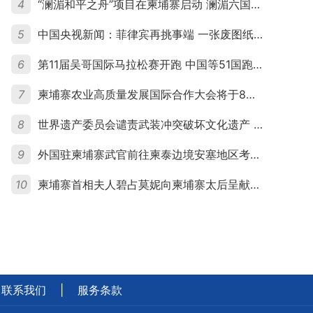
4
“澜湄和平之舟”项目在柬埔寨启动 澜湄六国青年共话和平与发展
5
中国央视新闻：菲律宾再挑事端 一张废图纸划不走中国黄岩岛
6
第11届吴哥国际马拉松赛开跑 中国等51国跑者齐聚暹粒
7
柬埔寨农业高质量发展国际合作大会将于8月20日举行
8
世界遗产委员会谴责武装冲突破坏文化遗产 柬埔寨呼吁依法追责并加强国际合作
9
外国驻柬埔寨武官前往柬泰边境安塞地区考察 柬方介绍“危险握手”事件及边境情况
10
柬埔寨首相夫人碧占莫妮向柬埔寨太后呈献世界女童军“卓越领袖奖”
联系我们
|
服务条款