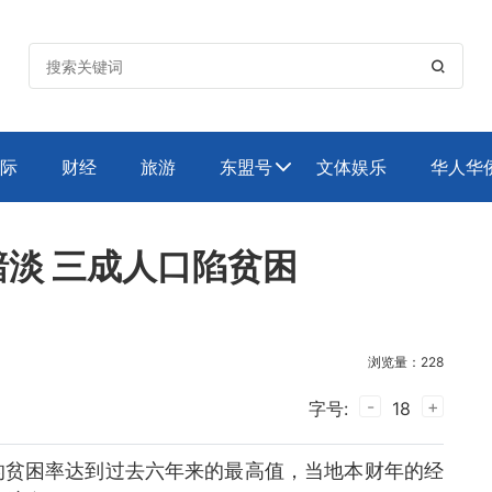

际
财经
旅游
东盟号
文体娱乐
华人华

淡 三成人口陷贫困
浏览量：228
-
+
字号:
18
的贫困率达到过去六年来的最高值，当地本财年的经