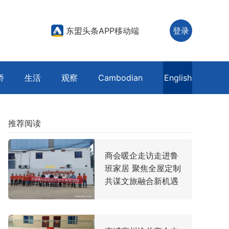
东盟头条APP移动端
登录
侨
生活
观察
Cambodian
English
推荐阅读
商会暖企走访走进鲁
班家居 聚焦全屋定制
共谋文旅融合新机遇