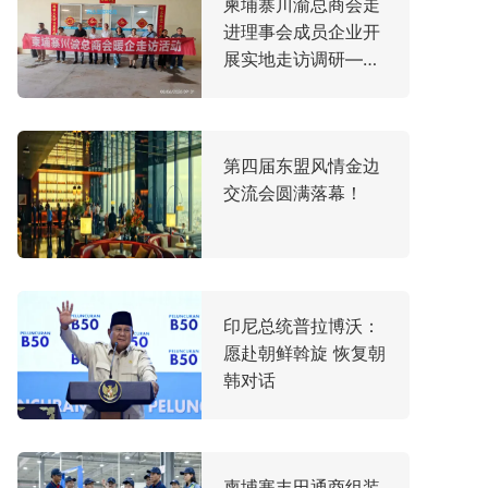
柬埔寨川渝总商会走
进理事会成员企业开
展实地走访调研——
聚焦产业发展脉搏，
共谋中柬合作新机遇
第四届东盟风情金边
交流会圆满落幕！
印尼总统普拉博沃：
愿赴朝鲜斡旋 恢复朝
韩对话
柬埔寨丰田通商组装