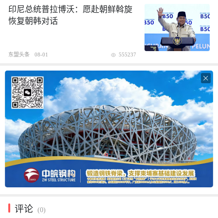
印尼总统普拉博沃：愿赴朝鲜斡旋
恢复朝韩对话
东盟头条
08-01
555237

评论
(0)