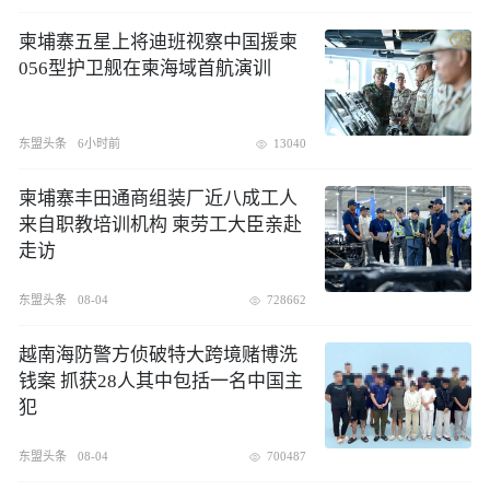
柬埔寨五星上将迪班视察中国援柬
056型护卫舰在柬海域首航演训
东盟头条
6小时前
13040
柬埔寨丰田通商组装厂近八成工人
来自职教培训机构 柬劳工大臣亲赴
走访
东盟头条
08-04
728662
越南海防警方侦破特大跨境赌博洗
钱案 抓获28人其中包括一名中国主
犯
东盟头条
08-04
700487