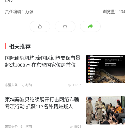
责任编辑：万强
浏览量：134
相关推荐
国际研究机构:泰国民间枪支保有量
超过1000万 在东盟国家位居首位
东盟头条
5小时前
11793
​柬埔寨波贝继续展开打击网络诈骗
专项行动 抓获117名外籍嫌疑人
东盟头条
6小时前
8624