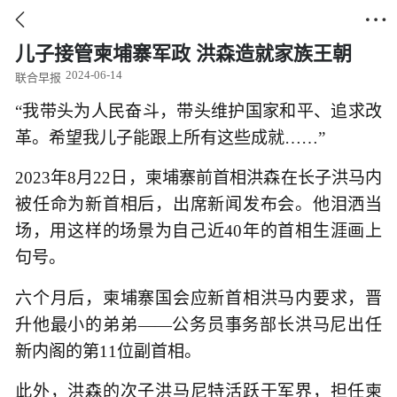


儿子接管柬埔寨军政 洪森造就家族王朝
2024-06-14
联合早报
“我带头为人民奋斗，带头维护国家和平、追求改
革。希望我儿子能跟上所有这些成就……”
2023年8月22日，柬埔寨前首相洪森在长子洪马内
被任命为新首相后，出席新闻发布会。他泪洒当
场，用这样的场景为自己近40年的首相生涯画上
句号。
六个月后，柬埔寨国会应新首相洪马内要求，晋
升他最小的弟弟——公务员事务部长洪马尼出任
新内阁的第11位副首相。
此外，洪森的次子洪马尼特活跃于军界，担任柬