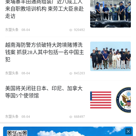
柬埔寨丰田通商组装厂近八成工人
来自职教培训机构 柬劳工大臣亲赴
走访
东盟头条
08-04
920492
越南海防警方侦破特大跨境赌博洗
钱案 抓获28人其中包括一名中国主
犯
东盟头条
08-04
845203
美国将关闭驻日本、印尼、加拿大
等国5个使领馆
东盟头条
08-04
668497
