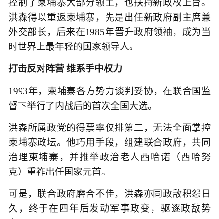
控制了柬埔寨大部分领土，也扶持新政权上台。
洪森得以重返柬埔寨，先是出任新政府副主席兼
外交部长，后来在1985年晋升政府领袖，成为当
时世界上最年轻的国家领导人。
打击反对阵营 维系手中权力
1993年，柬埔寨各方势力谈判妥协，在联合国监
督下举行了内战后的首次全国大选。
洪森所属政党的得票率仅排第二，无法全面掌控
柬埔寨政坛。他巧用手段，组建联合政府，共同
治理柬埔寨，并推举政治老人西哈诺（西哈努
克）重祚出任国家元首。
可是，联合政府磨合不佳，洪森亦同政敌积怨日
久，终于在四年后发动军事政变，驱逐政敌势