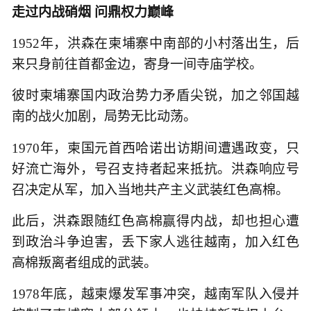
走过内战硝烟 问鼎权力巅峰
1952年，洪森在柬埔寨中南部的小村落出生，后
来只身前往首都金边，寄身一间寺庙学校。
彼时柬埔寨国内政治势力矛盾尖锐，加之邻国越
南的战火加剧，局势无比动荡。
1970年，柬国元首西哈诺出访期间遭遇政变，只
好流亡海外，号召支持者起来抵抗。洪森响应号
召决定从军，加入当地共产主义武装红色高棉。
此后，洪森跟随红色高棉赢得内战，却也担心遭
到政治斗争迫害，丢下家人逃往越南，加入红色
高棉叛离者组成的武装。
1978年底，越柬爆发军事冲突，越南军队入侵并